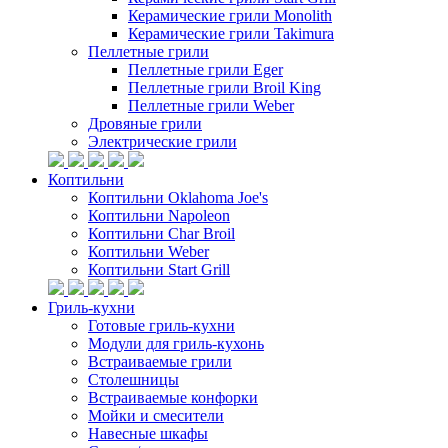
Керамические грили Monolith
Керамические грили Takimura
Пеллетные грили
Пеллетные грили Eger
Пеллетные грили Broil King
Пеллетные грили Weber
Дровяные грили
Электрические грили
Коптильни
Коптильни Oklahoma Joe's
Коптильни Napoleon
Коптильни Char Broil
Коптильни Weber
Коптильни Start Grill
Гриль-кухни
Готовые гриль-кухни
Модули для гриль-кухонь
Встраиваемые грили
Столешницы
Встраиваемые конфорки
Мойки и смесители
Навесные шкафы