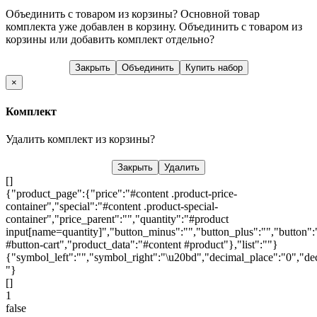
Объединить с товаром из корзины?
Основной товар
комплекта уже добавлен в корзину. Объединить с товаром из
корзины или добавить комплект отдельно?
Закрыть
Объединить
Купить набор
×
Комплект
Удалить комплект из корзины?
Закрыть
Удалить
[]
{"product_page":{"price":"#content .product-price-
container","special":"#content .product-special-
container","price_parent":"","quantity":"#product
input[name=quantity]","button_minus":"","button_plus":"","button":
#button-cart","product_data":"#content #product"},"list":""}
{"symbol_left":"","symbol_right":"\u20bd","decimal_place":"0","dec
"}
[]
1
false