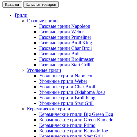
Каталог
Каталог товаров
Грили
Газовые грили
Газовые грили Napoleon
Газовые грили Weber
Газовые грили Primeliner
Газовые грили Broil King
Газовые грили Char Broil
Газовые грили Bull
Газовые грили Broilmaster
Газовые грили Start Grill
Угольные грили
Угольные грили Napoleon
Угольные грили Weber
Угольные грили Char Broil
Угольные грили Oklahoma Joe's
Угольные грили Broil King
Угольные грили Start Grill
Керамические грили
Керамические грили Big Green Egg
Керамические грили Green Kamado
Керамические грили Primo
Керамические грили Kamado Joe
Керамические грили Start Grill