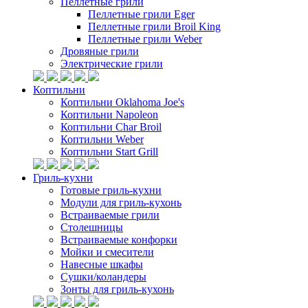
Пеллетные грили
Пеллетные грили Eger
Пеллетные грили Broil King
Пеллетные грили Weber
Дровяные грили
Электрические грили
Коптильни
Коптильни Oklahoma Joe's
Коптильни Napoleon
Коптильни Char Broil
Коптильни Weber
Коптильни Start Grill
Гриль-кухни
Готовые гриль-кухни
Модули для гриль-кухонь
Встраиваемые грили
Столешницы
Встраиваемые конфорки
Мойки и смесители
Навесные шкафы
Сушки/коландеры
Зонты для гриль-кухонь