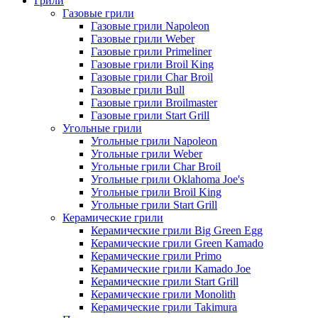
Грили
Газовые грили
Газовые грили Napoleon
Газовые грили Weber
Газовые грили Primeliner
Газовые грили Broil King
Газовые грили Char Broil
Газовые грили Bull
Газовые грили Broilmaster
Газовые грили Start Grill
Угольные грили
Угольные грили Napoleon
Угольные грили Weber
Угольные грили Char Broil
Угольные грили Oklahoma Joe's
Угольные грили Broil King
Угольные грили Start Grill
Керамические грили
Керамические грили Big Green Egg
Керамические грили Green Kamado
Керамические грили Primo
Керамические грили Kamado Joe
Керамические грили Start Grill
Керамические грили Monolith
Керамические грили Takimura