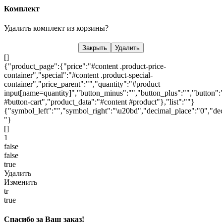
Комплект
Удалить комплект из корзины?
Закрыть
Удалить
[]
{"product_page":{"price":"#content .product-price-
container","special":"#content .product-special-
container","price_parent":"","quantity":"#product
input[name=quantity]","button_minus":"","button_plus":"","button":
#button-cart","product_data":"#content #product"},"list":""}
{"symbol_left":"","symbol_right":"\u20bd","decimal_place":"0","dec
"}
[]
1
false
false
true
Удалить
Изменить
tr
true
Спасибо за Ваш заказ!