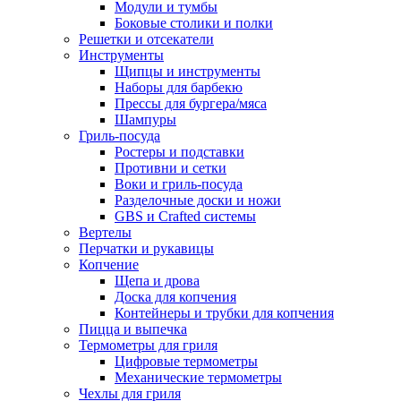
Модули и тумбы
Боковые столики и полки
Решетки и отсекатели
Инструменты
Щипцы и инструменты
Наборы для барбекю
Прессы для бургера/мяса
Шампуры
Гриль-посуда
Ростеры и подставки
Противни и сетки
Воки и гриль-посуда
Разделочные доски и ножи
GBS и Crafted системы
Вертелы
Перчатки и рукавицы
Копчение
Щепа и дрова
Доска для копчения
Контейнеры и трубки для копчения
Пицца и выпечка
Термометры для гриля
Цифровые термометры
Механические термометры
Чехлы для гриля