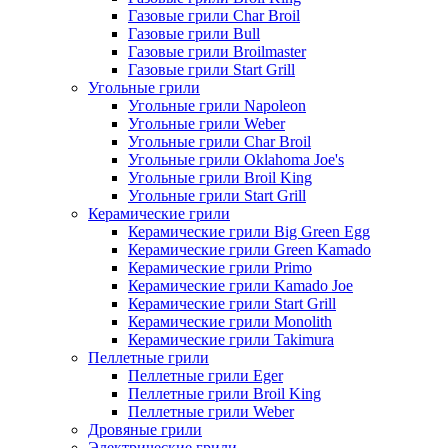
Газовые грили Char Broil
Газовые грили Bull
Газовые грили Broilmaster
Газовые грили Start Grill
Угольные грили
Угольные грили Napoleon
Угольные грили Weber
Угольные грили Char Broil
Угольные грили Oklahoma Joe's
Угольные грили Broil King
Угольные грили Start Grill
Керамические грили
Керамические грили Big Green Egg
Керамические грили Green Kamado
Керамические грили Primo
Керамические грили Kamado Joe
Керамические грили Start Grill
Керамические грили Monolith
Керамические грили Takimura
Пеллетные грили
Пеллетные грили Eger
Пеллетные грили Broil King
Пеллетные грили Weber
Дровяные грили
Электрические грили