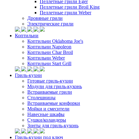
Пеллетные грили Eger
Пеллетные грили Broil King
Пеллетные грили Weber
Дровяные грили
Электрические грили
Коптильни
Коптильни Oklahoma Joe's
Коптильни Napoleon
Коптильни Char Broil
Коптильни Weber
Коптильни Start Grill
Гриль-кухни
Готовые гриль-кухни
Модули для гриль-кухонь
Встраиваемые грили
Столешницы
Встраиваемые конфорки
Мойки и смесители
Навесные шкафы
Сушки/коландеры
Зонты для гриль-кухонь
Гриль-кухни под ключ