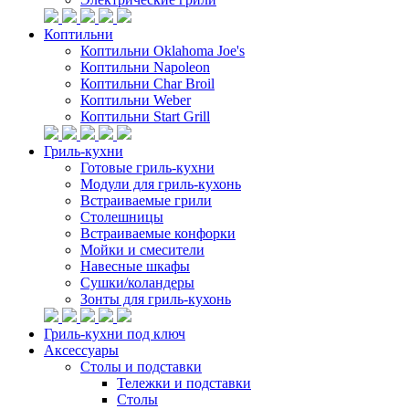
Коптильни
Коптильни Oklahoma Joe's
Коптильни Napoleon
Коптильни Char Broil
Коптильни Weber
Коптильни Start Grill
Гриль-кухни
Готовые гриль-кухни
Модули для гриль-кухонь
Встраиваемые грили
Столешницы
Встраиваемые конфорки
Мойки и смесители
Навесные шкафы
Сушки/коландеры
Зонты для гриль-кухонь
Гриль-кухни под ключ
Аксессуары
Столы и подставки
Тележки и подставки
Столы