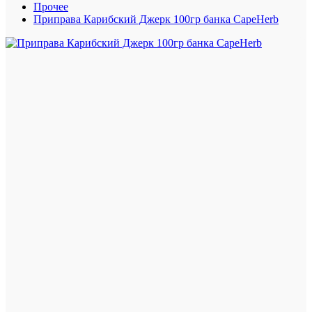
Прочее
Приправа Карибский Джерк 100гр банка CapeHerb