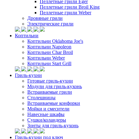
Пеллетные грили Eger
Пеллетные грили Broil King
Пеллетные грили Weber
Дровяные грили
Электрические грили
Коптильни
Коптильни Oklahoma Joe's
Коптильни Napoleon
Коптильни Char Broil
Коптильни Weber
Коптильни Start Grill
Гриль-кухни
Готовые гриль-кухни
Модули для гриль-кухонь
Встраиваемые грили
Столешницы
Встраиваемые конфорки
Мойки и смесители
Навесные шкафы
Сушки/коландеры
Зонты для гриль-кухонь
Гриль-кухни под ключ