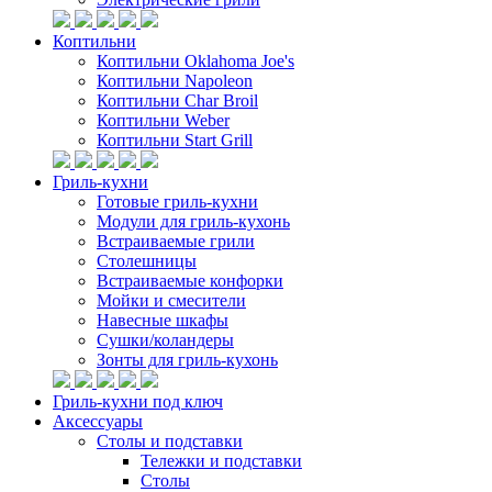
Коптильни
Коптильни Oklahoma Joe's
Коптильни Napoleon
Коптильни Char Broil
Коптильни Weber
Коптильни Start Grill
Гриль-кухни
Готовые гриль-кухни
Модули для гриль-кухонь
Встраиваемые грили
Столешницы
Встраиваемые конфорки
Мойки и смесители
Навесные шкафы
Сушки/коландеры
Зонты для гриль-кухонь
Гриль-кухни под ключ
Аксессуары
Столы и подставки
Тележки и подставки
Столы