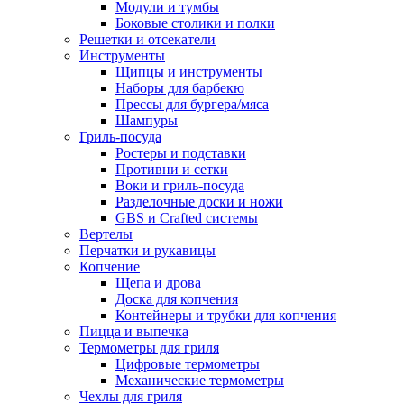
Модули и тумбы
Боковые столики и полки
Решетки и отсекатели
Инструменты
Щипцы и инструменты
Наборы для барбекю
Прессы для бургера/мяса
Шампуры
Гриль-посуда
Ростеры и подставки
Противни и сетки
Воки и гриль-посуда
Разделочные доски и ножи
GBS и Crafted системы
Вертелы
Перчатки и рукавицы
Копчение
Щепа и дрова
Доска для копчения
Контейнеры и трубки для копчения
Пицца и выпечка
Термометры для гриля
Цифровые термометры
Механические термометры
Чехлы для гриля