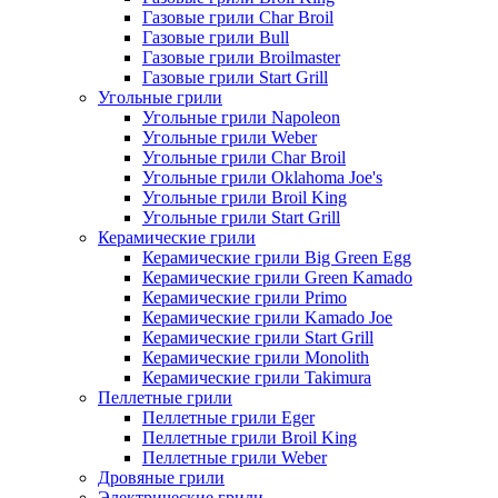
Газовые грили Char Broil
Газовые грили Bull
Газовые грили Broilmaster
Газовые грили Start Grill
Угольные грили
Угольные грили Napoleon
Угольные грили Weber
Угольные грили Char Broil
Угольные грили Oklahoma Joe's
Угольные грили Broil King
Угольные грили Start Grill
Керамические грили
Керамические грили Big Green Egg
Керамические грили Green Kamado
Керамические грили Primo
Керамические грили Kamado Joe
Керамические грили Start Grill
Керамические грили Monolith
Керамические грили Takimura
Пеллетные грили
Пеллетные грили Eger
Пеллетные грили Broil King
Пеллетные грили Weber
Дровяные грили
Электрические грили