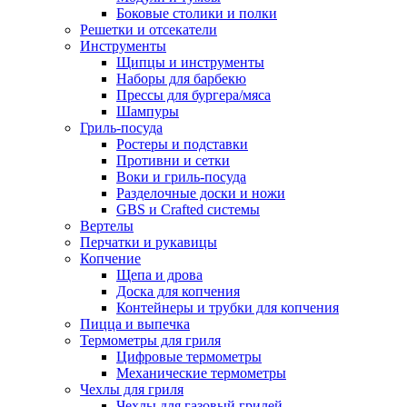
Боковые столики и полки
Решетки и отсекатели
Инструменты
Щипцы и инструменты
Наборы для барбекю
Прессы для бургера/мяса
Шампуры
Гриль-посуда
Ростеры и подставки
Противни и сетки
Воки и гриль-посуда
Разделочные доски и ножи
GBS и Crafted системы
Вертелы
Перчатки и рукавицы
Копчение
Щепа и дрова
Доска для копчения
Контейнеры и трубки для копчения
Пицца и выпечка
Термометры для гриля
Цифровые термометры
Механические термометры
Чехлы для гриля
Чехлы для газовый грилей