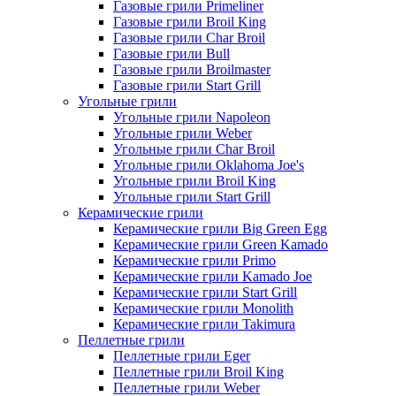
Газовые грили Primeliner
Газовые грили Broil King
Газовые грили Char Broil
Газовые грили Bull
Газовые грили Broilmaster
Газовые грили Start Grill
Угольные грили
Угольные грили Napoleon
Угольные грили Weber
Угольные грили Char Broil
Угольные грили Oklahoma Joe's
Угольные грили Broil King
Угольные грили Start Grill
Керамические грили
Керамические грили Big Green Egg
Керамические грили Green Kamado
Керамические грили Primo
Керамические грили Kamado Joe
Керамические грили Start Grill
Керамические грили Monolith
Керамические грили Takimura
Пеллетные грили
Пеллетные грили Eger
Пеллетные грили Broil King
Пеллетные грили Weber