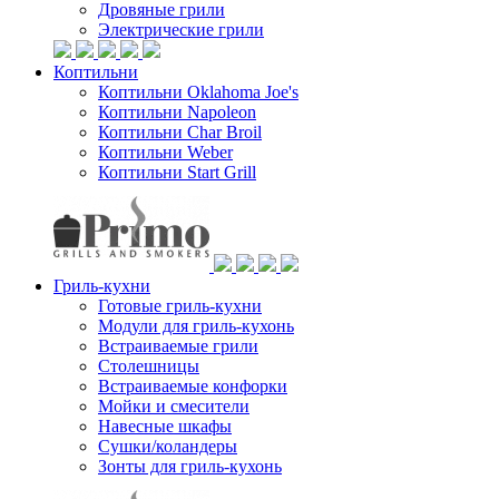
Дровяные грили
Электрические грили
Коптильни
Коптильни Oklahoma Joe's
Коптильни Napoleon
Коптильни Char Broil
Коптильни Weber
Коптильни Start Grill
Гриль-кухни
Готовые гриль-кухни
Модули для гриль-кухонь
Встраиваемые грили
Столешницы
Встраиваемые конфорки
Мойки и смесители
Навесные шкафы
Сушки/коландеры
Зонты для гриль-кухонь