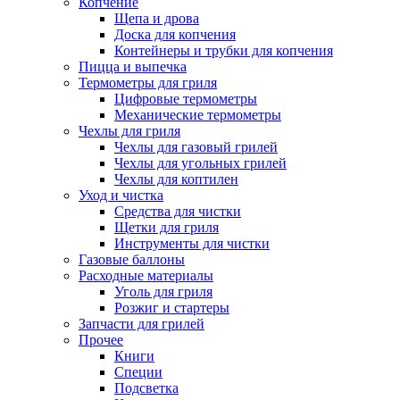
Копчение
Щепа и дрова
Доска для копчения
Контейнеры и трубки для копчения
Пицца и выпечка
Термометры для гриля
Цифровые термометры
Механические термометры
Чехлы для гриля
Чехлы для газовый грилей
Чехлы для угольных грилей
Чехлы для коптилен
Уход и чистка
Средства для чистки
Щетки для гриля
Инструменты для чистки
Газовые баллоны
Расходные материалы
Уголь для гриля
Розжиг и стартеры
Запчасти для грилей
Прочее
Книги
Специи
Подсветка