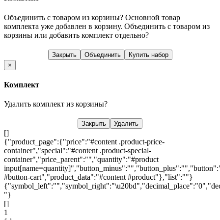
Объединить с товаром из корзины?
Основной товар
комплекта уже добавлен в корзину. Объединить с товаром из
корзины или добавить комплект отдельно?
Закрыть
Объединить
Купить набор
×
Комплект
Удалить комплект из корзины?
Закрыть
Удалить
[]
{"product_page":{"price":"#content .product-price-
container","special":"#content .product-special-
container","price_parent":"","quantity":"#product
input[name=quantity]","button_minus":"","button_plus":"","button":
#button-cart","product_data":"#content #product"},"list":""}
{"symbol_left":"","symbol_right":"\u20bd","decimal_place":"0","dec
"}
[]
1