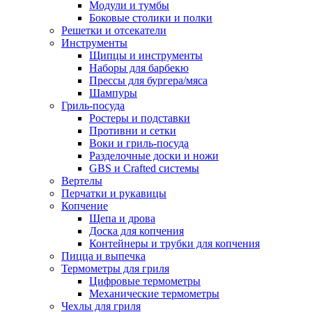
Модули и тумбы
Боковые столики и полки
Решетки и отсекатели
Инструменты
Щипцы и инструменты
Наборы для барбекю
Прессы для бургера/мяса
Шампуры
Гриль-посуда
Ростеры и подставки
Противни и сетки
Воки и гриль-посуда
Разделочные доски и ножи
GBS и Crafted системы
Вертелы
Перчатки и рукавицы
Копчение
Щепа и дрова
Доска для копчения
Контейнеры и трубки для копчения
Пицца и выпечка
Термометры для гриля
Цифровые термометры
Механические термометры
Чехлы для гриля