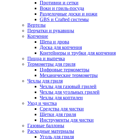
Противни и сетки
Воки и гриль-посуда
Разделочные доски и ножи
GBS и Crafted системы
Вертелы
Перчатки и рукавицы
Копчение
Щепа и дрова
Доска для копчения
Контейнеры и трубки для копчения
Пицца и выпечка
Термометры для гриля
Цифровые термометры
Механические термометры
Чехлы для гриля
Чехлы для газовый грилей
Чехлы для угольных грилей
Чехлы для коптилен
Уход и чистка
Средства для чистки
Щетки для гриля
Инструменты для чистки
Газовые баллоны
Расходные материалы
Уголь для гриля