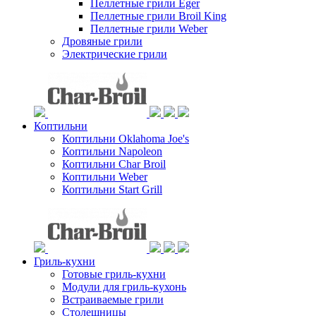
Пеллетные грили Eger
Пеллетные грили Broil King
Пеллетные грили Weber
Дровяные грили
Электрические грили
Коптильни
Коптильни Oklahoma Joe's
Коптильни Napoleon
Коптильни Char Broil
Коптильни Weber
Коптильни Start Grill
Гриль-кухни
Готовые гриль-кухни
Модули для гриль-кухонь
Встраиваемые грили
Столешницы