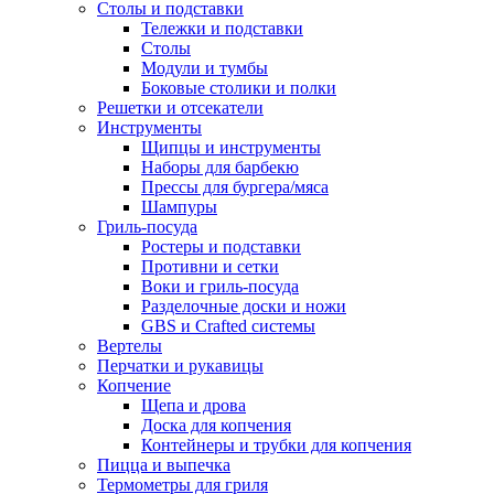
Столы и подставки
Тележки и подставки
Столы
Модули и тумбы
Боковые столики и полки
Решетки и отсекатели
Инструменты
Щипцы и инструменты
Наборы для барбекю
Прессы для бургера/мяса
Шампуры
Гриль-посуда
Ростеры и подставки
Противни и сетки
Воки и гриль-посуда
Разделочные доски и ножи
GBS и Crafted системы
Вертелы
Перчатки и рукавицы
Копчение
Щепа и дрова
Доска для копчения
Контейнеры и трубки для копчения
Пицца и выпечка
Термометры для гриля