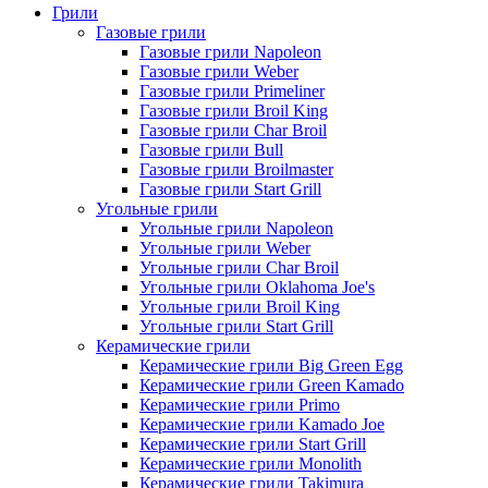
Грили
Газовые грили
Газовые грили Napoleon
Газовые грили Weber
Газовые грили Primeliner
Газовые грили Broil King
Газовые грили Char Broil
Газовые грили Bull
Газовые грили Broilmaster
Газовые грили Start Grill
Угольные грили
Угольные грили Napoleon
Угольные грили Weber
Угольные грили Char Broil
Угольные грили Oklahoma Joe's
Угольные грили Broil King
Угольные грили Start Grill
Керамические грили
Керамические грили Big Green Egg
Керамические грили Green Kamado
Керамические грили Primo
Керамические грили Kamado Joe
Керамические грили Start Grill
Керамические грили Monolith
Керамические грили Takimura