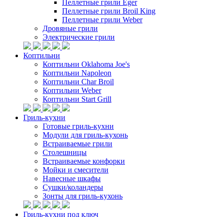
Пеллетные грили Eger
Пеллетные грили Broil King
Пеллетные грили Weber
Дровяные грили
Электрические грили
Коптильни
Коптильни Oklahoma Joe's
Коптильни Napoleon
Коптильни Char Broil
Коптильни Weber
Коптильни Start Grill
Гриль-кухни
Готовые гриль-кухни
Модули для гриль-кухонь
Встраиваемые грили
Столешницы
Встраиваемые конфорки
Мойки и смесители
Навесные шкафы
Сушки/коландеры
Зонты для гриль-кухонь
Гриль-кухни под ключ