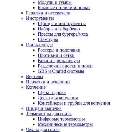
Модули и тумбы
Боковые столики и полки
Решетки и отсекатели
Инструменты
Щипцы и инструменты
Наборы для барбекю
Прессы для бургера/мяса
Шампуры
Гриль-посуда
Ростеры и подставки
Противни и сетки
Воки и гриль-посуда
Разделочные доски и ножи
GBS и Crafted системы
Вертелы
Перчатки и рукавицы
Копчение
Щепа и дрова
Доска для копчения
Контейнеры и трубки для копчения
Пицца и выпечка
Термометры для гриля
Цифровые термометры
Механические термометры
Чехлы для гриля