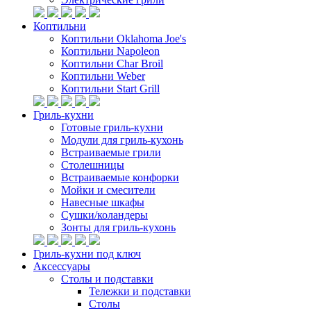
Коптильни
Коптильни Oklahoma Joe's
Коптильни Napoleon
Коптильни Char Broil
Коптильни Weber
Коптильни Start Grill
Гриль-кухни
Готовые гриль-кухни
Модули для гриль-кухонь
Встраиваемые грили
Столешницы
Встраиваемые конфорки
Мойки и смесители
Навесные шкафы
Сушки/коландеры
Зонты для гриль-кухонь
Гриль-кухни под ключ
Аксессуары
Столы и подставки
Тележки и подставки
Столы