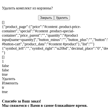
Удалить комплект из корзины?
Закрыть
Удалить
[]
{"product_page":{"price":"#content .product-price-
container","special":"#content .product-special-
container","price_parent":"","quantity":"#product
input[name=quantity]","button_minus":"","button_plus":"","button":
#button-cart","product_data":"#content #product"},"list":""}
{"symbol_left":"","symbol_right":"\u20bd","decimal_place":"0","dec
"}
[]
1
false
false
true
Удалить
Изменить
tr
true
Спасибо за Ваш заказ!
Мы свяжемся с Вами в самое ближайшее время.