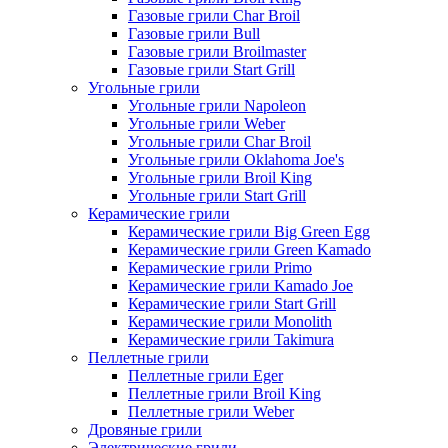
Газовые грили Char Broil
Газовые грили Bull
Газовые грили Broilmaster
Газовые грили Start Grill
Угольные грили
Угольные грили Napoleon
Угольные грили Weber
Угольные грили Char Broil
Угольные грили Oklahoma Joe's
Угольные грили Broil King
Угольные грили Start Grill
Керамические грили
Керамические грили Big Green Egg
Керамические грили Green Kamado
Керамические грили Primo
Керамические грили Kamado Joe
Керамические грили Start Grill
Керамические грили Monolith
Керамические грили Takimura
Пеллетные грили
Пеллетные грили Eger
Пеллетные грили Broil King
Пеллетные грили Weber
Дровяные грили
Электрические грили