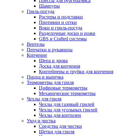
Прессы для бургера/мяса
Шампуры
Гриль-посуда
Ростеры и подставки
Противни и сетки
Воки и гриль-посуда
Разделочные доски и ножи
GBS и Crafted системы
Вертелы
Перчатки и рукавицы
Копчение
Щепа и дрова
Доска для копчения
Контейнеры и трубки для копчения
Пицца и выпечка
Термометры для гриля
Цифровые термометры
Механические термометры
Чехлы для гриля
Чехлы для газовый грилей
Чехлы для угольных грилей
Чехлы для коптилен
Уход и чистка
Средства для чистки
Щетки для гриля