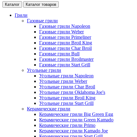
Каталог
Каталог товаров
Грили
Газовые грили
Газовые грили Napoleon
Газовые грили Weber
Газовые грили Primeliner
Газовые грили Broil King
Газовые грили Char Broil
Газовые грили Bull
Газовые грили Broilmaster
Газовые грили Start Grill
Угольные грили
Угольные грили Napoleon
Угольные грили Weber
Угольные грили Char Broil
Угольные грили Oklahoma Joe's
Угольные грили Broil King
Угольные грили Start Grill
Керамические грили
Керамические грили Big Green Egg
Керамические грили Green Kamado
Керамические грили Primo
Керамические грили Kamado Joe
Керамические грили Start Grill