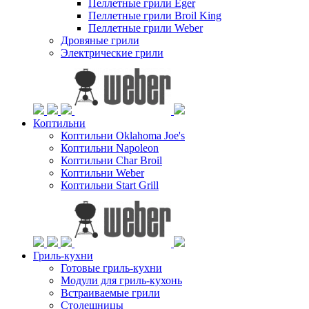
Пеллетные грили Eger
Пеллетные грили Broil King
Пеллетные грили Weber
Дровяные грили
Электрические грили
Коптильни
Коптильни Oklahoma Joe's
Коптильни Napoleon
Коптильни Char Broil
Коптильни Weber
Коптильни Start Grill
Гриль-кухни
Готовые гриль-кухни
Модули для гриль-кухонь
Встраиваемые грили
Столешницы