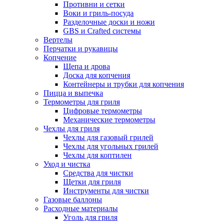
Противни и сетки
Воки и гриль-посуда
Разделочные доски и ножи
GBS и Crafted системы
Вертелы
Перчатки и рукавицы
Копчение
Щепа и дрова
Доска для копчения
Контейнеры и трубки для копчения
Пицца и выпечка
Термометры для гриля
Цифровые термометры
Механические термометры
Чехлы для гриля
Чехлы для газовый грилей
Чехлы для угольных грилей
Чехлы для коптилен
Уход и чистка
Средства для чистки
Щетки для гриля
Инструменты для чистки
Газовые баллоны
Расходные материалы
Уголь для гриля