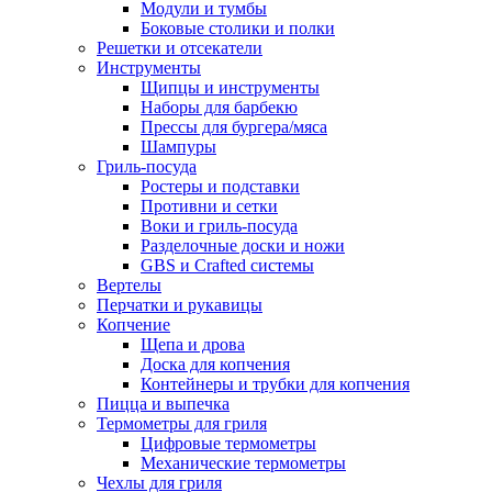
Модули и тумбы
Боковые столики и полки
Решетки и отсекатели
Инструменты
Щипцы и инструменты
Наборы для барбекю
Прессы для бургера/мяса
Шампуры
Гриль-посуда
Ростеры и подставки
Противни и сетки
Воки и гриль-посуда
Разделочные доски и ножи
GBS и Crafted системы
Вертелы
Перчатки и рукавицы
Копчение
Щепа и дрова
Доска для копчения
Контейнеры и трубки для копчения
Пицца и выпечка
Термометры для гриля
Цифровые термометры
Механические термометры
Чехлы для гриля