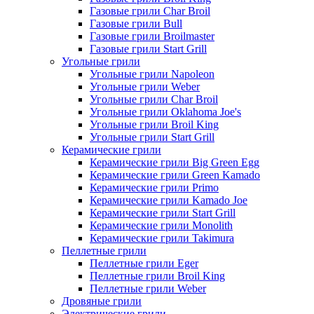
Газовые грили Char Broil
Газовые грили Bull
Газовые грили Broilmaster
Газовые грили Start Grill
Угольные грили
Угольные грили Napoleon
Угольные грили Weber
Угольные грили Char Broil
Угольные грили Oklahoma Joe's
Угольные грили Broil King
Угольные грили Start Grill
Керамические грили
Керамические грили Big Green Egg
Керамические грили Green Kamado
Керамические грили Primo
Керамические грили Kamado Joe
Керамические грили Start Grill
Керамические грили Monolith
Керамические грили Takimura
Пеллетные грили
Пеллетные грили Eger
Пеллетные грили Broil King
Пеллетные грили Weber
Дровяные грили
Электрические грили