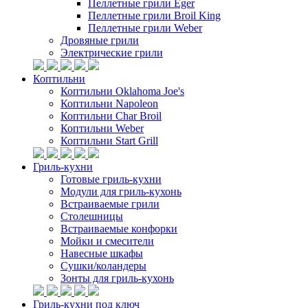
Пеллетные грили Eger
Пеллетные грили Broil King
Пеллетные грили Weber
Дровяные грили
Электрические грили
Коптильни
Коптильни Oklahoma Joe's
Коптильни Napoleon
Коптильни Char Broil
Коптильни Weber
Коптильни Start Grill
Гриль-кухни
Готовые гриль-кухни
Модули для гриль-кухонь
Встраиваемые грили
Столешницы
Встраиваемые конфорки
Мойки и смесители
Навесные шкафы
Сушки/коландеры
Зонты для гриль-кухонь
Гриль-кухни под ключ