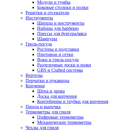
Модули и тумбы
Боковые столики и полки
Решетки и отсекатели
Инструменты
Щипцы и инструменты
Наборы для барбекю
Прессы для бургера/мяса
Шампуры
Гриль-посуда
Ростеры и подставки
Противни и сетки
Воки и гриль-посуда
Разделочные доски и ножи
GBS и Crafted системы
Вертелы
Перчатки и рукавицы
Копчение
Щепа и дрова
Доска для копчения
Контейнеры и трубки для копчения
Пицца и выпечка
Термометры для гриля
Цифровые термометры
Механические термометры
Чехлы для гриля