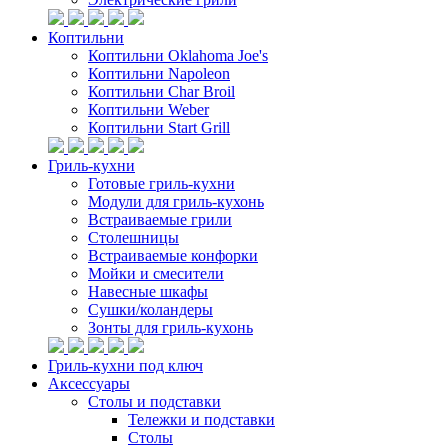
Коптильни
Коптильни Oklahoma Joe's
Коптильни Napoleon
Коптильни Char Broil
Коптильни Weber
Коптильни Start Grill
Гриль-кухни
Готовые гриль-кухни
Модули для гриль-кухонь
Встраиваемые грили
Столешницы
Встраиваемые конфорки
Мойки и смесители
Навесные шкафы
Сушки/коландеры
Зонты для гриль-кухонь
Гриль-кухни под ключ
Аксессуары
Столы и подставки
Тележки и подставки
Столы