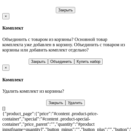
Закрыть
×
Комплект
Объединить с товаром из корзины?
Основной товар
комплекта уже добавлен в корзину. Объединить с товаром из
корзины или добавить комплект отдельно?
Закрыть
Объединить
Купить набор
×
Комплект
Удалить комплект из корзины?
Закрыть
Удалить
[]
{"product_page":{"price":"#content .product-price-
container","special":"#content .product-special-
container","price_parent":"","quantity":"#product
input[name=quantity]","button_minus":"","button_plus":"","button":