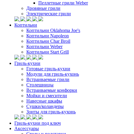
Пеллетные грили Weber
Дровяные грили
Электрические грили
Коптильни
Коптильни Oklahoma Joe's
Коптильни Napoleon
Коптильни Char Broil
Коптильни Weber
Коптильни Start Grill
Гриль-кухни
Готовые гриль-кухни
Модули для гриль-кухонь
Встраиваемые грили
Столешницы
Встраиваемые конфорки
Мойки и смесители
Навесные шкафы
Сушки/коландеры
Зонты для гриль-кухонь
Гриль-кухни под ключ
Аксессуары
Столы и подставки