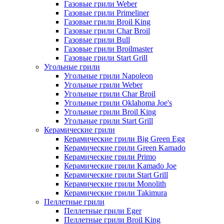
Газовые грили Weber
Газовые грили Primeliner
Газовые грили Broil King
Газовые грили Char Broil
Газовые грили Bull
Газовые грили Broilmaster
Газовые грили Start Grill
Угольные грили
Угольные грили Napoleon
Угольные грили Weber
Угольные грили Char Broil
Угольные грили Oklahoma Joe's
Угольные грили Broil King
Угольные грили Start Grill
Керамические грили
Керамические грили Big Green Egg
Керамические грили Green Kamado
Керамические грили Primo
Керамические грили Kamado Joe
Керамические грили Start Grill
Керамические грили Monolith
Керамические грили Takimura
Пеллетные грили
Пеллетные грили Eger
Пеллетные грили Broil King