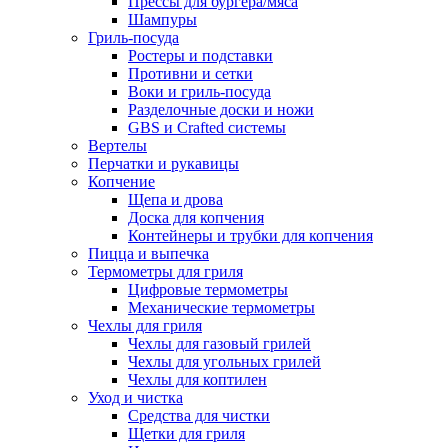
Прессы для бургера/мяса
Шампуры
Гриль-посуда
Ростеры и подставки
Противни и сетки
Воки и гриль-посуда
Разделочные доски и ножи
GBS и Crafted системы
Вертелы
Перчатки и рукавицы
Копчение
Щепа и дрова
Доска для копчения
Контейнеры и трубки для копчения
Пицца и выпечка
Термометры для гриля
Цифровые термометры
Механические термометры
Чехлы для гриля
Чехлы для газовый грилей
Чехлы для угольных грилей
Чехлы для коптилен
Уход и чистка
Средства для чистки
Щетки для гриля