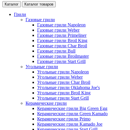
Каталог
Каталог товаров
Грили
Газовые грили
Газовые грили Napoleon
Газовые грили Weber
Газовые грили Primeliner
Газовые грили Broil King
Газовые грили Char Broil
Газовые грили Bull
Газовые грили Broilmaster
Газовые грили Start Grill
Угольные грили
Угольные грили Napoleon
Угольные грили Weber
Угольные грили Char Broil
Угольные грили Oklahoma Joe's
Угольные грили Broil King
Угольные грили Start Grill
Керамические грили
Керамические грили Big Green Egg
Керамические грили Green Kamado
Керамические грили Primo
Керамические грили Kamado Joe
Керамические грили Start Grill