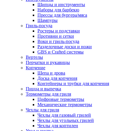
Щипцы и инструменты
Наборы для барбекю
Прессы для бургера/мяса
Шампуры
Гриль-посуда
Ростеры и подставки
Противни и сетки
Воки и гриль-посуда
Разделочные доски и ножи
GBS и Crafted системы
Вертелы
Перчатки и рукавицы
Копчение
Щепа и дрова
Доска для копчения
Контейнеры и трубки для копчения
Пицца и выпечка
Термометры для гриля
Цифровые термометры
Механические термометры
Чехлы для гриля
Чехлы для газовый грилей
Чехлы для угольных грилей
Чехлы для коптилен
Уход и чистка