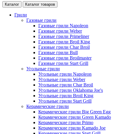
Каталог
Каталог товаров
Грили
Газовые грили
Газовые грили Napoleon
Газовые грили Weber
Газовые грили Primeliner
Газовые грили Broil King
Газовые грили Char Broil
Газовые грили Bull
Газовые грили Broilmaster
Газовые грили Start Grill
Угольные грили
Угольные грили Napoleon
Угольные грили Weber
Угольные грили Char Broil
Угольные грили Oklahoma Joe's
Угольные грили Broil King
Угольные грили Start Grill
Керамические грили
Керамические грили Big Green Egg
Керамические грили Green Kamado
Керамические грили Primo
Керамические грили Kamado Joe
Керамические грили Start Grill