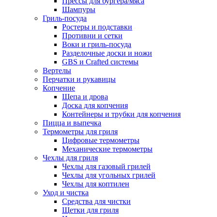
Прессы для бургера/мяса
Шампуры
Гриль-посуда
Ростеры и подставки
Противни и сетки
Воки и гриль-посуда
Разделочные доски и ножи
GBS и Crafted системы
Вертелы
Перчатки и рукавицы
Копчение
Щепа и дрова
Доска для копчения
Контейнеры и трубки для копчения
Пицца и выпечка
Термометры для гриля
Цифровые термометры
Механические термометры
Чехлы для гриля
Чехлы для газовый грилей
Чехлы для угольных грилей
Чехлы для коптилен
Уход и чистка
Средства для чистки
Щетки для гриля