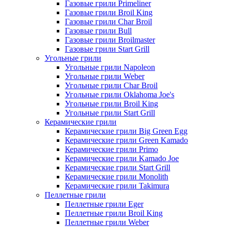
Газовые грили Primeliner
Газовые грили Broil King
Газовые грили Char Broil
Газовые грили Bull
Газовые грили Broilmaster
Газовые грили Start Grill
Угольные грили
Угольные грили Napoleon
Угольные грили Weber
Угольные грили Char Broil
Угольные грили Oklahoma Joe's
Угольные грили Broil King
Угольные грили Start Grill
Керамические грили
Керамические грили Big Green Egg
Керамические грили Green Kamado
Керамические грили Primo
Керамические грили Kamado Joe
Керамические грили Start Grill
Керамические грили Monolith
Керамические грили Takimura
Пеллетные грили
Пеллетные грили Eger
Пеллетные грили Broil King
Пеллетные грили Weber