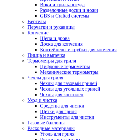
Воки и гриль-посуда
Разделочные доски и ножи
GBS и Crafted системы
Вертелы
Перчатки и рукавицы
Копчение
Щепа и дрова
Доска для копчения
Контейнеры и трубки для копчения
Пицца и выпечка
Термометры для гриля
Цифровые термометры
Механические термометры
Чехлы для гриля
Чехлы для газовый грилей
Чехлы для угольных грилей
Чехлы для коптилен
Уход и чистка
Средства для чистки
Щетки для гриля
Инструменты для чистки
Газовые баллоны
Расходные материалы
Уголь для гриля
Розжиг и стартеры