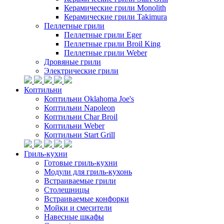
Керамические грили Monolith
Керамические грили Takimura
Пеллетные грили
Пеллетные грили Eger
Пеллетные грили Broil King
Пеллетные грили Weber
Дровяные грили
Электрические грили
Коптильни
Коптильни Oklahoma Joe's
Коптильни Napoleon
Коптильни Char Broil
Коптильни Weber
Коптильни Start Grill
Гриль-кухни
Готовые гриль-кухни
Модули для гриль-кухонь
Встраиваемые грили
Столешницы
Встраиваемые конфорки
Мойки и смесители
Навесные шкафы