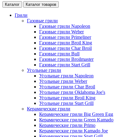
Каталог
Каталог товаров
Грили
Газовые грили
Газовые грили Napoleon
Газовые грили Weber
Газовые грили Primeliner
Газовые грили Broil King
Газовые грили Char Broil
Газовые грили Bull
Газовые грили Broilmaster
Газовые грили Start Grill
Угольные грили
Угольные грили Napoleon
Угольные грили Weber
Угольные грили Char Broil
Угольные грили Oklahoma Joe's
Угольные грили Broil King
Угольные грили Start Grill
Керамические грили
Керамические грили Big Green Egg
Керамические грили Green Kamado
Керамические грили Primo
Керамические грили Kamado Joe
Керамические грили Start Grill