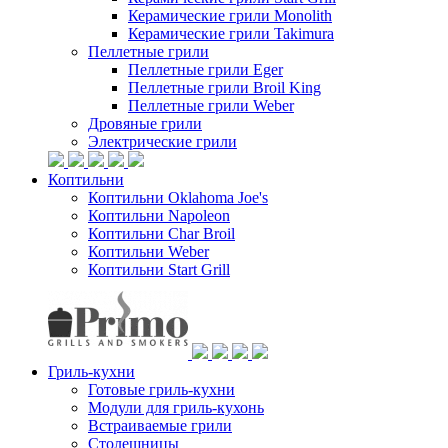
Керамические грили Monolith
Керамические грили Takimura
Пеллетные грили
Пеллетные грили Eger
Пеллетные грили Broil King
Пеллетные грили Weber
Дровяные грили
Электрические грили
Коптильни
Коптильни Oklahoma Joe's
Коптильни Napoleon
Коптильни Char Broil
Коптильни Weber
Коптильни Start Grill
Гриль-кухни
Готовые гриль-кухни
Модули для гриль-кухонь
Встраиваемые грили
Столешницы