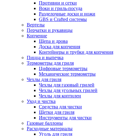
Противни и сетки
Воки и гриль-посуда
Разделочные доски и ножи
GBS и Crafted системы
Вертелы
Перчатки и рукавицы
Копчение
Щепа и дрова
Доска для копчения
Контейнеры и трубки для копчения
Пицца и выпечка
Термометры для гриля
Цифровые термометры
Механические термометры
Чехлы для гриля
Чехлы для газовый грилей
Чехлы для угольных грилей
Чехлы для коптилен
Уход и чистка
Средства для чистки
Щетки для гриля
Инструменты для чистки
Газовые баллоны
Расходные материалы
Уголь для гриля