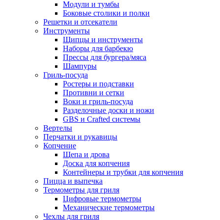
Модули и тумбы
Боковые столики и полки
Решетки и отсекатели
Инструменты
Щипцы и инструменты
Наборы для барбекю
Прессы для бургера/мяса
Шампуры
Гриль-посуда
Ростеры и подставки
Противни и сетки
Воки и гриль-посуда
Разделочные доски и ножи
GBS и Crafted системы
Вертелы
Перчатки и рукавицы
Копчение
Щепа и дрова
Доска для копчения
Контейнеры и трубки для копчения
Пицца и выпечка
Термометры для гриля
Цифровые термометры
Механические термометры
Чехлы для гриля