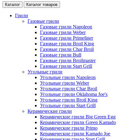
Каталог
Каталог товаров
Грили
Газовые грили
Газовые грили Napoleon
Газовые грили Weber
Газовые грили Primeliner
Газовые грили Broil King
Газовые грили Char Broil
Газовые грили Bull
Газовые грили Broilmaster
Газовые грили Start Grill
Угольные грили
Угольные грили Napoleon
Угольные грили Weber
Угольные грили Char Broil
Угольные грили Oklahoma Joe's
Угольные грили Broil King
Угольные грили Start Grill
Керамические грили
Керамические грили Big Green Egg
Керамические грили Green Kamado
Керамические грили Primo
Керамические грили Kamado Joe
Керамические грили Start Grill