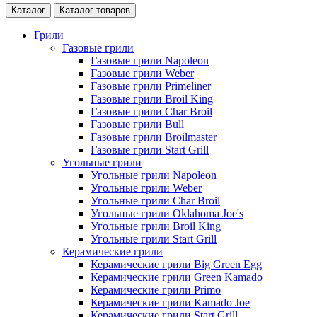
Каталог
Каталог товаров
Грили
Газовые грили
Газовые грили Napoleon
Газовые грили Weber
Газовые грили Primeliner
Газовые грили Broil King
Газовые грили Char Broil
Газовые грили Bull
Газовые грили Broilmaster
Газовые грили Start Grill
Угольные грили
Угольные грили Napoleon
Угольные грили Weber
Угольные грили Char Broil
Угольные грили Oklahoma Joe's
Угольные грили Broil King
Угольные грили Start Grill
Керамические грили
Керамические грили Big Green Egg
Керамические грили Green Kamado
Керамические грили Primo
Керамические грили Kamado Joe
Керамические грили Start Grill