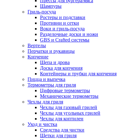
Прессы для бургера/мяса
Шампуры
Гриль-посуда
Ростеры и подставки
Противни и сетки
Воки и гриль-посуда
Разделочные доски и ножи
GBS и Crafted системы
Вертелы
Перчатки и рукавицы
Копчение
Щепа и дрова
Доска для копчения
Контейнеры и трубки для копчения
Пицца и выпечка
Термометры для гриля
Цифровые термометры
Механические термометры
Чехлы для гриля
Чехлы для газовый грилей
Чехлы для угольных грилей
Чехлы для коптилен
Уход и чистка
Средства для чистки
Щетки для гриля