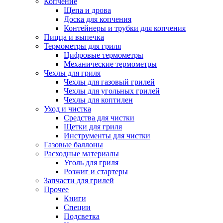
Копчение
Щепа и дрова
Доска для копчения
Контейнеры и трубки для копчения
Пицца и выпечка
Термометры для гриля
Цифровые термометры
Механические термометры
Чехлы для гриля
Чехлы для газовый грилей
Чехлы для угольных грилей
Чехлы для коптилен
Уход и чистка
Средства для чистки
Щетки для гриля
Инструменты для чистки
Газовые баллоны
Расходные материалы
Уголь для гриля
Розжиг и стартеры
Запчасти для грилей
Прочее
Книги
Специи
Подсветка