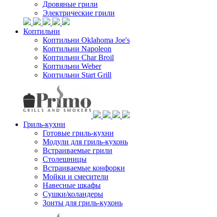
Дровяные грили
Электрические грили
Коптильни
Коптильни Oklahoma Joe's
Коптильни Napoleon
Коптильни Char Broil
Коптильни Weber
Коптильни Start Grill
Гриль-кухни
Готовые гриль-кухни
Модули для гриль-кухонь
Встраиваемые грили
Столешницы
Встраиваемые конфорки
Мойки и смесители
Навесные шкафы
Сушки/коландеры
Зонты для гриль-кухонь