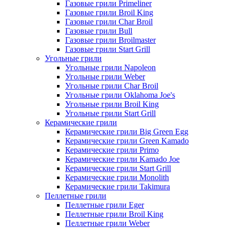
Газовые грили Primeliner
Газовые грили Broil King
Газовые грили Char Broil
Газовые грили Bull
Газовые грили Broilmaster
Газовые грили Start Grill
Угольные грили
Угольные грили Napoleon
Угольные грили Weber
Угольные грили Char Broil
Угольные грили Oklahoma Joe's
Угольные грили Broil King
Угольные грили Start Grill
Керамические грили
Керамические грили Big Green Egg
Керамические грили Green Kamado
Керамические грили Primo
Керамические грили Kamado Joe
Керамические грили Start Grill
Керамические грили Monolith
Керамические грили Takimura
Пеллетные грили
Пеллетные грили Eger
Пеллетные грили Broil King
Пеллетные грили Weber