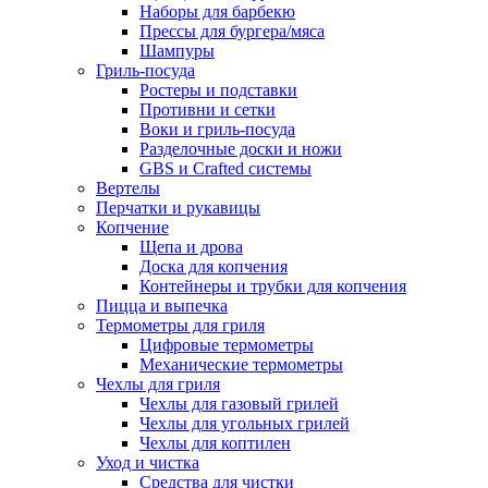
Наборы для барбекю
Прессы для бургера/мяса
Шампуры
Гриль-посуда
Ростеры и подставки
Противни и сетки
Воки и гриль-посуда
Разделочные доски и ножи
GBS и Crafted системы
Вертелы
Перчатки и рукавицы
Копчение
Щепа и дрова
Доска для копчения
Контейнеры и трубки для копчения
Пицца и выпечка
Термометры для гриля
Цифровые термометры
Механические термометры
Чехлы для гриля
Чехлы для газовый грилей
Чехлы для угольных грилей
Чехлы для коптилен
Уход и чистка
Средства для чистки