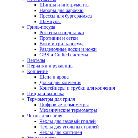
Щипцы и инструменты
Наборы для барбекю
Прессы для бургера/мяса
Шампуры
Гриль-посуда
Ростеры и подставки
Противни и сетки
Воки и гриль-посуда
Разделочные доски и ножи
GBS и Crafted системы
Вертелы
Перчатки и рукавицы
Копчение
Щепа и дрова
Доска для копчения
Контейнеры и трубки для копчения
Пицца и выпечка
Термометры для гриля
Цифровые термометры
Механические термометры
Чехлы для гриля
Чехлы для газовый грилей
Чехлы для угольных грилей
Чехлы для коптилен
Уход и чистка