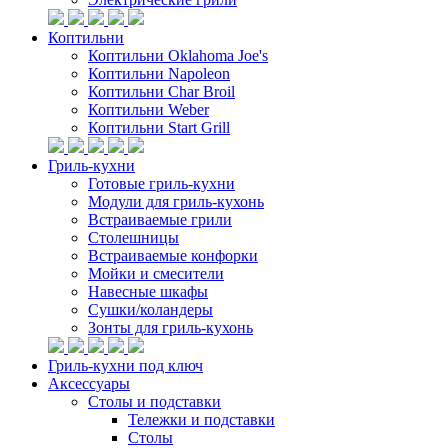
Коптильни
Коптильни Oklahoma Joe's
Коптильни Napoleon
Коптильни Char Broil
Коптильни Weber
Коптильни Start Grill
Гриль-кухни
Готовые гриль-кухни
Модули для гриль-кухонь
Встраиваемые грили
Столешницы
Встраиваемые конфорки
Мойки и смесители
Навесные шкафы
Сушки/коландеры
Зонты для гриль-кухонь
Гриль-кухни под ключ
Аксессуары
Столы и подставки
Тележки и подставки
Столы