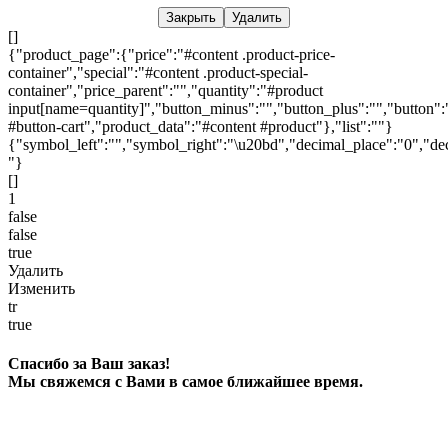
Закрыть
Удалить
[]
{"product_page":{"price":"#content .product-price-
container","special":"#content .product-special-
container","price_parent":"","quantity":"#product
input[name=quantity]","button_minus":"","button_plus":"","button":
#button-cart","product_data":"#content #product"},"list":""}
{"symbol_left":"","symbol_right":"\u20bd","decimal_place":"0","dec
"}
[]
1
false
false
true
Удалить
Изменить
tr
true
Спасибо за Ваш заказ!
Мы свяжемся с Вами в самое ближайшее время.