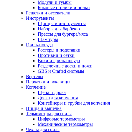
Модули и тумбы
Боковые столики и полки
Решетки и отсекатели
Инструменты
Щипцы и инструменты
Наборы для барбекю
Прессы для бургера/мяса
Шампуры
Гриль-посуда
Ростеры и подставки
Противни и сетки
Воки и гриль-посуда
Разделочные доски и ножи
GBS и Crafted системы
Вертелы
Перчатки и рукавицы
Копчение
Щепа и дрова
Доска для копчения
Контейнеры и трубки для копчения
Пицца и выпечка
Термометры для гриля
Цифровые термометры
Механические термометры
Чехлы для гриля