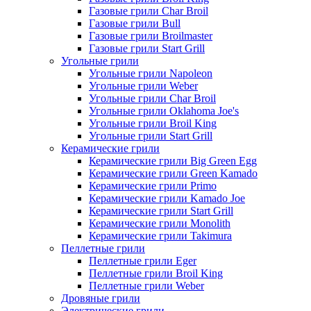
Газовые грили Char Broil
Газовые грили Bull
Газовые грили Broilmaster
Газовые грили Start Grill
Угольные грили
Угольные грили Napoleon
Угольные грили Weber
Угольные грили Char Broil
Угольные грили Oklahoma Joe's
Угольные грили Broil King
Угольные грили Start Grill
Керамические грили
Керамические грили Big Green Egg
Керамические грили Green Kamado
Керамические грили Primo
Керамические грили Kamado Joe
Керамические грили Start Grill
Керамические грили Monolith
Керамические грили Takimura
Пеллетные грили
Пеллетные грили Eger
Пеллетные грили Broil King
Пеллетные грили Weber
Дровяные грили
Электрические грили