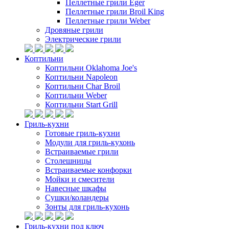
Пеллетные грили Eger
Пеллетные грили Broil King
Пеллетные грили Weber
Дровяные грили
Электрические грили
Коптильни
Коптильни Oklahoma Joe's
Коптильни Napoleon
Коптильни Char Broil
Коптильни Weber
Коптильни Start Grill
Гриль-кухни
Готовые гриль-кухни
Модули для гриль-кухонь
Встраиваемые грили
Столешницы
Встраиваемые конфорки
Мойки и смесители
Навесные шкафы
Сушки/коландеры
Зонты для гриль-кухонь
Гриль-кухни под ключ