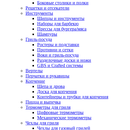
Боковые столики и полки
Решетки и отсекатели
Инструменты
Щипцы и инструменты
Наборы для барбекю
Прессы для бургера/мяса
Шампуры
Гриль-посуда
Ростеры и подставки
Противни и сетки
Воки и гриль-посуда
Разделочные доски и ножи
GBS и Crafted системы
Вертелы
Перчатки и рукавицы
Копчение
Щепа и дрова
Доска для копчения
Контейнеры и трубки для копчения
Пицца и выпечка
Термометры для гриля
Цифровые термометры
Механические термометры
Чехлы для гриля
Чехлы для газовый грилей