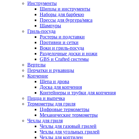
Инструменты
Щипцы и инструменты
Наборы для барбекю
Прессы для бургера/мяса
Шампуры
Гриль-посуда
Ростеры и подставки
Противни и сетки
Воки и гриль-посуда
Разделочные доски и ножи
GBS и Crafted системы
Вертелы
Перчатки и рукавицы
Копчение
Щепа и дрова
Доска для копчения
Контейнеры и трубки для копчения
Пицца и выпечка
Термометры для гриля
Цифровые термометры
Механические термометры
Чехлы для гриля
Чехлы для газовый грилей
Чехлы для угольных грилей
Чехлы для коптилен