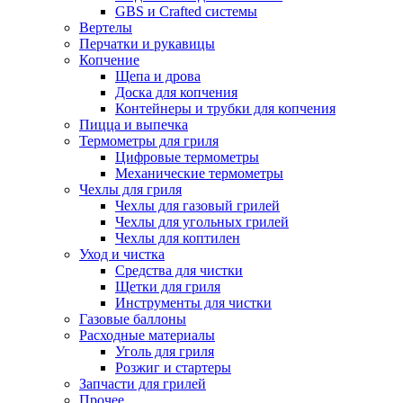
GBS и Crafted системы
Вертелы
Перчатки и рукавицы
Копчение
Щепа и дрова
Доска для копчения
Контейнеры и трубки для копчения
Пицца и выпечка
Термометры для гриля
Цифровые термометры
Механические термометры
Чехлы для гриля
Чехлы для газовый грилей
Чехлы для угольных грилей
Чехлы для коптилен
Уход и чистка
Средства для чистки
Щетки для гриля
Инструменты для чистки
Газовые баллоны
Расходные материалы
Уголь для гриля
Розжиг и стартеры
Запчасти для грилей
Прочее