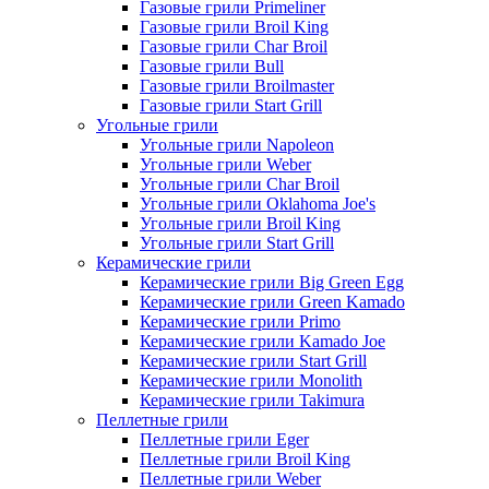
Газовые грили Primeliner
Газовые грили Broil King
Газовые грили Char Broil
Газовые грили Bull
Газовые грили Broilmaster
Газовые грили Start Grill
Угольные грили
Угольные грили Napoleon
Угольные грили Weber
Угольные грили Char Broil
Угольные грили Oklahoma Joe's
Угольные грили Broil King
Угольные грили Start Grill
Керамические грили
Керамические грили Big Green Egg
Керамические грили Green Kamado
Керамические грили Primo
Керамические грили Kamado Joe
Керамические грили Start Grill
Керамические грили Monolith
Керамические грили Takimura
Пеллетные грили
Пеллетные грили Eger
Пеллетные грили Broil King
Пеллетные грили Weber