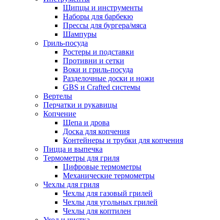
Щипцы и инструменты
Наборы для барбекю
Прессы для бургера/мяса
Шампуры
Гриль-посуда
Ростеры и подставки
Противни и сетки
Воки и гриль-посуда
Разделочные доски и ножи
GBS и Crafted системы
Вертелы
Перчатки и рукавицы
Копчение
Щепа и дрова
Доска для копчения
Контейнеры и трубки для копчения
Пицца и выпечка
Термометры для гриля
Цифровые термометры
Механические термометры
Чехлы для гриля
Чехлы для газовый грилей
Чехлы для угольных грилей
Чехлы для коптилен
Уход и чистка