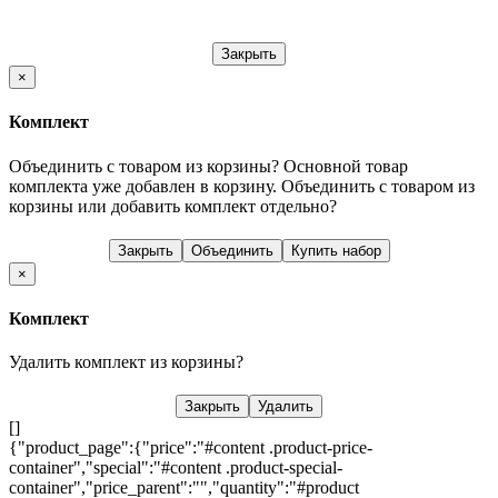
Закрыть
×
Комплект
Объединить с товаром из корзины?
Основной товар
комплекта уже добавлен в корзину. Объединить с товаром из
корзины или добавить комплект отдельно?
Закрыть
Объединить
Купить набор
×
Комплект
Удалить комплект из корзины?
Закрыть
Удалить
[]
{"product_page":{"price":"#content .product-price-
container","special":"#content .product-special-
container","price_parent":"","quantity":"#product