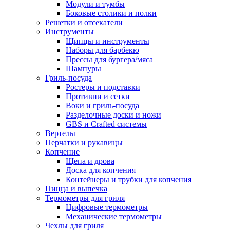
Модули и тумбы
Боковые столики и полки
Решетки и отсекатели
Инструменты
Щипцы и инструменты
Наборы для барбекю
Прессы для бургера/мяса
Шампуры
Гриль-посуда
Ростеры и подставки
Противни и сетки
Воки и гриль-посуда
Разделочные доски и ножи
GBS и Crafted системы
Вертелы
Перчатки и рукавицы
Копчение
Щепа и дрова
Доска для копчения
Контейнеры и трубки для копчения
Пицца и выпечка
Термометры для гриля
Цифровые термометры
Механические термометры
Чехлы для гриля