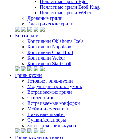
Пеллетные грили Eger
Пеллетные грили Broil King
Пеллетные грили Weber
Дровяные грили
Электрические грили
Коптильни
Коптильни Oklahoma Joe's
Коптильни Napoleon
Коптильни Char Broil
Коптильни Weber
Коптильни Start Grill
Гриль-кухни
Готовые гриль-кухни
Модули для гриль-кухонь
Встраиваемые грили
Столешницы
Встраиваемые конфорки
Мойки и смесители
Навесные шкафы
Сушки/коландеры
Зонты для гриль-кухонь
Гриль-кухни под ключ