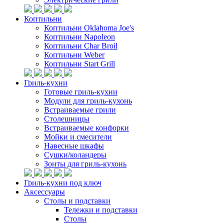
Коптильни
Коптильни Oklahoma Joe's
Коптильни Napoleon
Коптильни Char Broil
Коптильни Weber
Коптильни Start Grill
Гриль-кухни
Готовые гриль-кухни
Модули для гриль-кухонь
Встраиваемые грили
Столешницы
Встраиваемые конфорки
Мойки и смесители
Навесные шкафы
Сушки/коландеры
Зонты для гриль-кухонь
Гриль-кухни под ключ
Аксессуары
Столы и подставки
Тележки и подставки
Столы