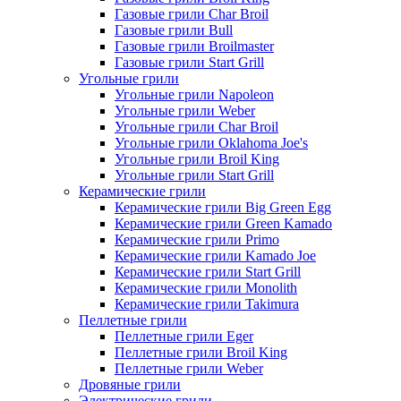
Газовые грили Char Broil
Газовые грили Bull
Газовые грили Broilmaster
Газовые грили Start Grill
Угольные грили
Угольные грили Napoleon
Угольные грили Weber
Угольные грили Char Broil
Угольные грили Oklahoma Joe's
Угольные грили Broil King
Угольные грили Start Grill
Керамические грили
Керамические грили Big Green Egg
Керамические грили Green Kamado
Керамические грили Primo
Керамические грили Kamado Joe
Керамические грили Start Grill
Керамические грили Monolith
Керамические грили Takimura
Пеллетные грили
Пеллетные грили Eger
Пеллетные грили Broil King
Пеллетные грили Weber
Дровяные грили
Электрические грили