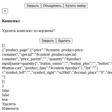
Закрыть
Объединить
Купить набор
×
Комплект
Удалить комплект из корзины?
Закрыть
Удалить
[]
{"product_page":{"price":"#content .product-price-
container","special":"#content .product-special-
container","price_parent":"","quantity":"#product
input[name=quantity]","button_minus":"","button_plus":"","button":
#button-cart","product_data":"#content #product"},"list":""}
{"symbol_left":"","symbol_right":"\u20bd","decimal_place":"0","dec
"}
[]
1
false
false
true
Удалить
Изменить