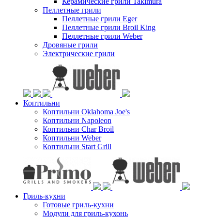
Керамические грили Takimura
Пеллетные грили
Пеллетные грили Eger
Пеллетные грили Broil King
Пеллетные грили Weber
Дровяные грили
Электрические грили
Коптильни
Коптильни Oklahoma Joe's
Коптильни Napoleon
Коптильни Char Broil
Коптильни Weber
Коптильни Start Grill
Гриль-кухни
Готовые гриль-кухни
Модули для гриль-кухонь