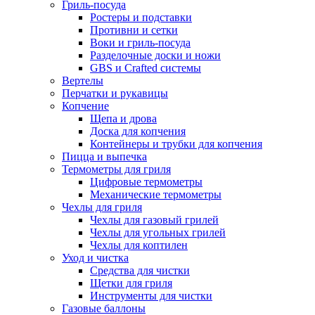
Гриль-посуда
Ростеры и подставки
Противни и сетки
Воки и гриль-посуда
Разделочные доски и ножи
GBS и Crafted системы
Вертелы
Перчатки и рукавицы
Копчение
Щепа и дрова
Доска для копчения
Контейнеры и трубки для копчения
Пицца и выпечка
Термометры для гриля
Цифровые термометры
Механические термометры
Чехлы для гриля
Чехлы для газовый грилей
Чехлы для угольных грилей
Чехлы для коптилен
Уход и чистка
Средства для чистки
Щетки для гриля
Инструменты для чистки
Газовые баллоны