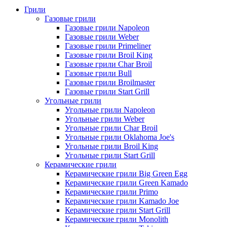
Грили
Газовые грили
Газовые грили Napoleon
Газовые грили Weber
Газовые грили Primeliner
Газовые грили Broil King
Газовые грили Char Broil
Газовые грили Bull
Газовые грили Broilmaster
Газовые грили Start Grill
Угольные грили
Угольные грили Napoleon
Угольные грили Weber
Угольные грили Char Broil
Угольные грили Oklahoma Joe's
Угольные грили Broil King
Угольные грили Start Grill
Керамические грили
Керамические грили Big Green Egg
Керамические грили Green Kamado
Керамические грили Primo
Керамические грили Kamado Joe
Керамические грили Start Grill
Керамические грили Monolith