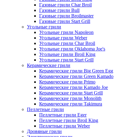
Газовые грили Char Broil
Газовые грили Bull
Газовые грили Broilmaster
Газовые грили Start Grill
Угольные грили
Угольные грили Napoleon
Угольные грили Weber
Угольные грили Char Broil
Угольные грили Oklahoma Joe's
Угольные грили Broil King
Угольные грили Start Grill
Керамические грили
Керамические грили Big Green Egg
Керамические грили Green Kamado
Керамические грили Primo
Керамические грили Kamado Joe
Керамические грили Start Grill
Керамические грили Monolith
Керамические грили Takimura
Пеллетные грили
Пеллетные грили Eger
Пеллетные грили Broil King
Пеллетные грили Weber
Дровяные грили
Электрические грили