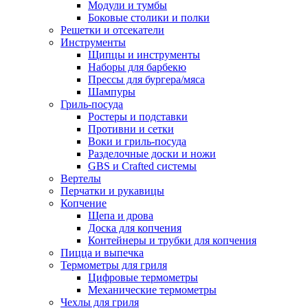
Модули и тумбы
Боковые столики и полки
Решетки и отсекатели
Инструменты
Щипцы и инструменты
Наборы для барбекю
Прессы для бургера/мяса
Шампуры
Гриль-посуда
Ростеры и подставки
Противни и сетки
Воки и гриль-посуда
Разделочные доски и ножи
GBS и Crafted системы
Вертелы
Перчатки и рукавицы
Копчение
Щепа и дрова
Доска для копчения
Контейнеры и трубки для копчения
Пицца и выпечка
Термометры для гриля
Цифровые термометры
Механические термометры
Чехлы для гриля