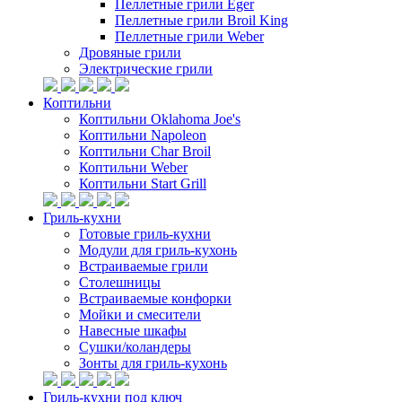
Пеллетные грили Eger
Пеллетные грили Broil King
Пеллетные грили Weber
Дровяные грили
Электрические грили
Коптильни
Коптильни Oklahoma Joe's
Коптильни Napoleon
Коптильни Char Broil
Коптильни Weber
Коптильни Start Grill
Гриль-кухни
Готовые гриль-кухни
Модули для гриль-кухонь
Встраиваемые грили
Столешницы
Встраиваемые конфорки
Мойки и смесители
Навесные шкафы
Сушки/коландеры
Зонты для гриль-кухонь
Гриль-кухни под ключ