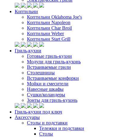
Коптильни
Коптильни Oklahoma Joe's
Коптильни Napoleon
Коптильни Char Broil
Коптильни Weber
Коптильни Start Grill
Гриль-кухни
Готовые гриль-кухни
Модули для гриль-кухонь
Встраиваемые грили
Столешницы
Встраиваемые конфорки
Мойки и смесители
Навесные шкафы
Сушки/коландеры
Зонты для гриль-кухонь
Гриль-кухни под ключ
Аксессуары
Столы и подставки
Тележки и подставки
Столы