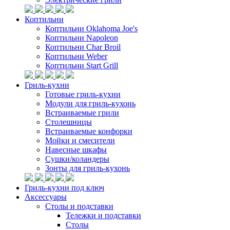
Коптильни
Коптильни Oklahoma Joe's
Коптильни Napoleon
Коптильни Char Broil
Коптильни Weber
Коптильни Start Grill
Гриль-кухни
Готовые гриль-кухни
Модули для гриль-кухонь
Встраиваемые грили
Столешницы
Встраиваемые конфорки
Мойки и смесители
Навесные шкафы
Сушки/коландеры
Зонты для гриль-кухонь
Гриль-кухни под ключ
Аксессуары
Столы и подставки
Тележки и подставки
Столы