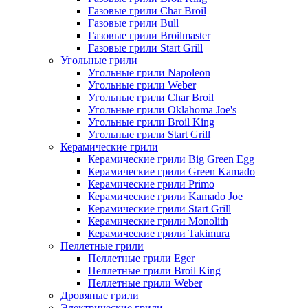
Газовые грили Char Broil
Газовые грили Bull
Газовые грили Broilmaster
Газовые грили Start Grill
Угольные грили
Угольные грили Napoleon
Угольные грили Weber
Угольные грили Char Broil
Угольные грили Oklahoma Joe's
Угольные грили Broil King
Угольные грили Start Grill
Керамические грили
Керамические грили Big Green Egg
Керамические грили Green Kamado
Керамические грили Primo
Керамические грили Kamado Joe
Керамические грили Start Grill
Керамические грили Monolith
Керамические грили Takimura
Пеллетные грили
Пеллетные грили Eger
Пеллетные грили Broil King
Пеллетные грили Weber
Дровяные грили
Электрические грили