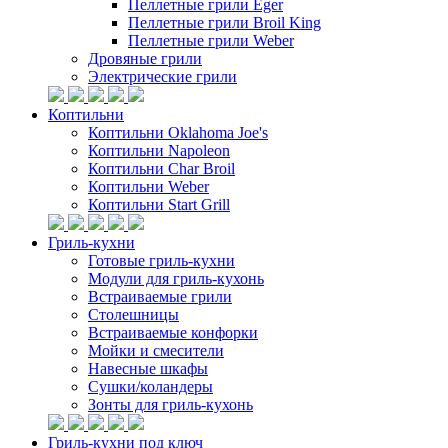
Пеллетные грили Eger
Пеллетные грили Broil King
Пеллетные грили Weber
Дровяные грили
Электрические грили
Коптильни
Коптильни Oklahoma Joe's
Коптильни Napoleon
Коптильни Char Broil
Коптильни Weber
Коптильни Start Grill
Гриль-кухни
Готовые гриль-кухни
Модули для гриль-кухонь
Встраиваемые грили
Столешницы
Встраиваемые конфорки
Мойки и смесители
Навесные шкафы
Сушки/коландеры
Зонты для гриль-кухонь
Гриль-кухни под ключ