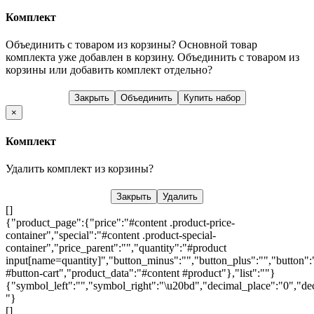
Комплект
Объединить с товаром из корзины?
Основной товар
комплекта уже добавлен в корзину. Объединить с товаром из
корзины или добавить комплект отдельно?
Закрыть
Объединить
Купить набор
×
Комплект
Удалить комплект из корзины?
Закрыть
Удалить
[]
{"product_page":{"price":"#content .product-price-
container","special":"#content .product-special-
container","price_parent":"","quantity":"#product
input[name=quantity]","button_minus":"","button_plus":"","button":
#button-cart","product_data":"#content #product"},"list":""}
{"symbol_left":"","symbol_right":"\u20bd","decimal_place":"0","dec
"}
[]