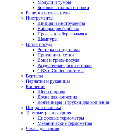
Модули и тумбы
Боковые столики и полки
Решетки и отсекатели
Инструменты
Щипцы и инструменты
Наборы для барбекю
Прессы для бургера/мяса
Шампуры
Гриль-посуда
Ростеры и подставки
Противни и сетки
Воки и гриль-посуда
Разделочные доски и ножи
GBS и Crafted системы
Вертелы
Перчатки и рукавицы
Копчение
Щепа и дрова
Доска для копчения
Контейнеры и трубки для копчения
Пицца и выпечка
Термометры для гриля
Цифровые термометры
Механические термометры
Чехлы для гриля