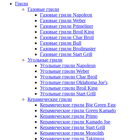
Грили
Газовые грили
Газовые грили Napoleon
Газовые грили Weber
Газовые грили Primeliner
Газовые грили Broil King
Газовые грили Char Broil
Газовые грили Bull
Газовые грили Broilmaster
Газовые грили Start Grill
Угольные грили
Угольные грили Napoleon
Угольные грили Weber
Угольные грили Char Broil
Угольные грили Oklahoma Joe's
Угольные грили Broil King
Угольные грили Start Grill
Керамические грили
Керамические грили Big Green Egg
Керамические грили Green Kamado
Керамические грили Primo
Керамические грили Kamado Joe
Керамические грили Start Grill
Керамические грили Monolith
Керамические грили Takimura