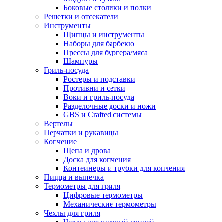
Боковые столики и полки
Решетки и отсекатели
Инструменты
Щипцы и инструменты
Наборы для барбекю
Прессы для бургера/мяса
Шампуры
Гриль-посуда
Ростеры и подставки
Противни и сетки
Воки и гриль-посуда
Разделочные доски и ножи
GBS и Crafted системы
Вертелы
Перчатки и рукавицы
Копчение
Щепа и дрова
Доска для копчения
Контейнеры и трубки для копчения
Пицца и выпечка
Термометры для гриля
Цифровые термометры
Механические термометры
Чехлы для гриля
Чехлы для газовый грилей