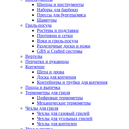
Щипцы и инструменты
Наборы для барбекю
Прессы для бургера/мяса
Шампуры
Гриль-посуда
Ростеры и подставки
Противни и сетки
Воки и гриль-посуда
Разделочные доски и ножи
GBS и Crafted системы
Вертелы
Перчатки и рукавицы
Копчение
Щепа и дрова
Доска для копчения
Контейнеры и трубки для копчения
Пицца и выпечка
Термометры для гриля
Цифровые термометры
Механические термометры
Чехлы для гриля
Чехлы для газовый грилей
Чехлы для угольных грилей
Чехлы для коптилен
Уход и чистка