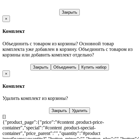
Закрыть
×
Комплект
Объединить с товаром из корзины?
Основной товар
комплекта уже добавлен в корзину. Объединить с товаром из
корзины или добавить комплект отдельно?
Закрыть
Объединить
Купить набор
×
Комплект
Удалить комплект из корзины?
Закрыть
Удалить
[]
{"product_page":{"price":"#content .product-price-
container","special":"#content .product-special-
container","price_parent":"","quantity":"#product
input[name=quantity]","button_minus":"","button_plus":"","button":