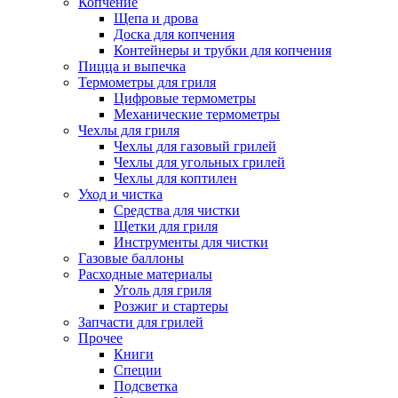
Копчение
Щепа и дрова
Доска для копчения
Контейнеры и трубки для копчения
Пицца и выпечка
Термометры для гриля
Цифровые термометры
Механические термометры
Чехлы для гриля
Чехлы для газовый грилей
Чехлы для угольных грилей
Чехлы для коптилен
Уход и чистка
Средства для чистки
Щетки для гриля
Инструменты для чистки
Газовые баллоны
Расходные материалы
Уголь для гриля
Розжиг и стартеры
Запчасти для грилей
Прочее
Книги
Специи
Подсветка