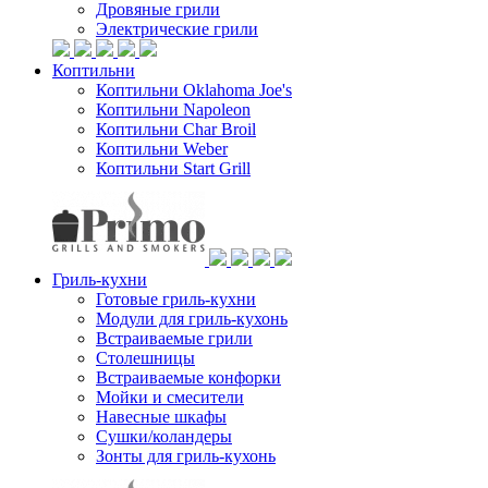
Дровяные грили
Электрические грили
Коптильни
Коптильни Oklahoma Joe's
Коптильни Napoleon
Коптильни Char Broil
Коптильни Weber
Коптильни Start Grill
Гриль-кухни
Готовые гриль-кухни
Модули для гриль-кухонь
Встраиваемые грили
Столешницы
Встраиваемые конфорки
Мойки и смесители
Навесные шкафы
Сушки/коландеры
Зонты для гриль-кухонь