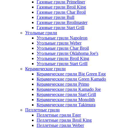
Газовые грили Primeliner
Газовые грили Broil King
Газовые грили Char Broil
Газовые грили Bull
Газовые грили Broilmaster
Газовые грили Start Grill
Угольные грили
Угольные грили Napoleon
Угольные грили Weber
Угольные грили Char Broil
Угольные грили Oklahoma Joe's
Угольные грили Broil King
Угольные грили Start Grill
Керамические грили
Керамические грили Big Green Egg
Керамические грили Green Kamado
Керамические грили Primo
Керамические грили Kamado Joe
Керамические грили Start Grill
Керамические грили Monolith
Керамические грили Takimura
Пеллетные грили
Пеллетные грили Eger
Пеллетные грили Broil King
Пеллетные грили Weber