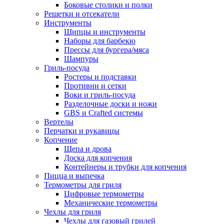
Боковые столики и полки
Решетки и отсекатели
Инструменты
Щипцы и инструменты
Наборы для барбекю
Прессы для бургера/мяса
Шампуры
Гриль-посуда
Ростеры и подставки
Противни и сетки
Воки и гриль-посуда
Разделочные доски и ножи
GBS и Crafted системы
Вертелы
Перчатки и рукавицы
Копчение
Щепа и дрова
Доска для копчения
Контейнеры и трубки для копчения
Пицца и выпечка
Термометры для гриля
Цифровые термометры
Механические термометры
Чехлы для гриля
Чехлы для газовый грилей