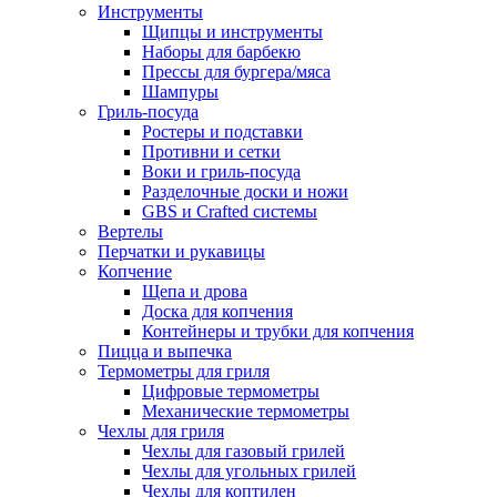
Инструменты
Щипцы и инструменты
Наборы для барбекю
Прессы для бургера/мяса
Шампуры
Гриль-посуда
Ростеры и подставки
Противни и сетки
Воки и гриль-посуда
Разделочные доски и ножи
GBS и Crafted системы
Вертелы
Перчатки и рукавицы
Копчение
Щепа и дрова
Доска для копчения
Контейнеры и трубки для копчения
Пицца и выпечка
Термометры для гриля
Цифровые термометры
Механические термометры
Чехлы для гриля
Чехлы для газовый грилей
Чехлы для угольных грилей
Чехлы для коптилен