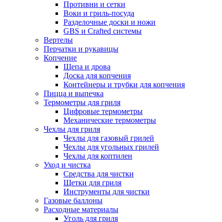
Противни и сетки
Воки и гриль-посуда
Разделочные доски и ножи
GBS и Crafted системы
Вертелы
Перчатки и рукавицы
Копчение
Щепа и дрова
Доска для копчения
Контейнеры и трубки для копчения
Пицца и выпечка
Термометры для гриля
Цифровые термометры
Механические термометры
Чехлы для гриля
Чехлы для газовый грилей
Чехлы для угольных грилей
Чехлы для коптилен
Уход и чистка
Средства для чистки
Щетки для гриля
Инструменты для чистки
Газовые баллоны
Расходные материалы
Уголь для гриля