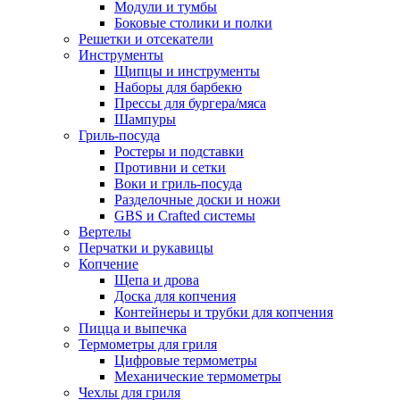
Модули и тумбы
Боковые столики и полки
Решетки и отсекатели
Инструменты
Щипцы и инструменты
Наборы для барбекю
Прессы для бургера/мяса
Шампуры
Гриль-посуда
Ростеры и подставки
Противни и сетки
Воки и гриль-посуда
Разделочные доски и ножи
GBS и Crafted системы
Вертелы
Перчатки и рукавицы
Копчение
Щепа и дрова
Доска для копчения
Контейнеры и трубки для копчения
Пицца и выпечка
Термометры для гриля
Цифровые термометры
Механические термометры
Чехлы для гриля