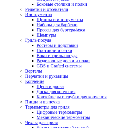
Боковые столики и полки
Решетки и отсекатели
Инструменты
Щипцы и инструменты
Наборы для барбекю
Прессы для бургера/мяса
Шампуры
Гриль-посуда
Ростеры и подставки
Противни и сетки
Воки и гриль-посуда
Разделочные доски и ножи
GBS и Crafted системы
Вертелы
Перчатки и рукавицы
Копчение
Щепа и дрова
Доска для копчения
Контейнеры и трубки для копчения
Пицца и выпечка
Термометры для гриля
Цифровые термометры
Механические термометры
Чехлы для гриля
Чехлы для газовый грилей