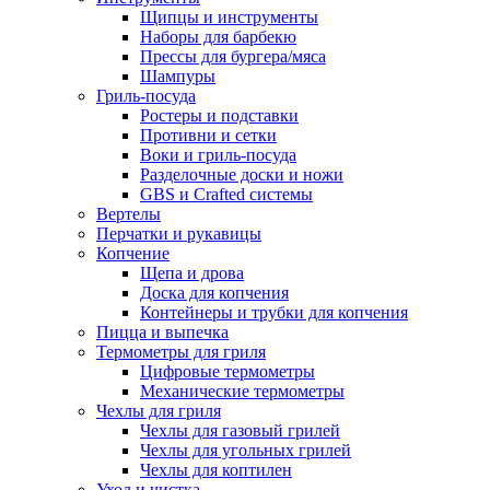
Щипцы и инструменты
Наборы для барбекю
Прессы для бургера/мяса
Шампуры
Гриль-посуда
Ростеры и подставки
Противни и сетки
Воки и гриль-посуда
Разделочные доски и ножи
GBS и Crafted системы
Вертелы
Перчатки и рукавицы
Копчение
Щепа и дрова
Доска для копчения
Контейнеры и трубки для копчения
Пицца и выпечка
Термометры для гриля
Цифровые термометры
Механические термометры
Чехлы для гриля
Чехлы для газовый грилей
Чехлы для угольных грилей
Чехлы для коптилен
Уход и чистка