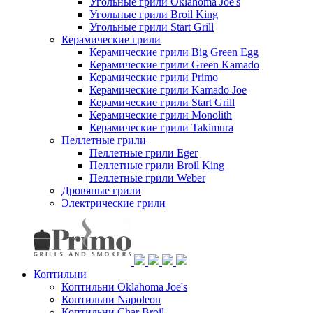
Угольные грили Oklahoma Joe's
Угольные грили Broil King
Угольные грили Start Grill
Керамические грили
Керамические грили Big Green Egg
Керамические грили Green Kamado
Керамические грили Primo
Керамические грили Kamado Joe
Керамические грили Start Grill
Керамические грили Monolith
Керамические грили Takimura
Пеллетные грили
Пеллетные грили Eger
Пеллетные грили Broil King
Пеллетные грили Weber
Дровяные грили
Электрические грили
Коптильни
Коптильни Oklahoma Joe's
Коптильни Napoleon
Коптильни Char Broil