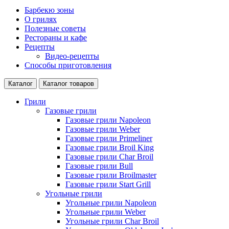
Барбекю зоны
О грилях
Полезные советы
Рестораны и кафе
Рецепты
Видео-рецепты
Способы приготовления
Каталог
Каталог товаров
Грили
Газовые грили
Газовые грили Napoleon
Газовые грили Weber
Газовые грили Primeliner
Газовые грили Broil King
Газовые грили Char Broil
Газовые грили Bull
Газовые грили Broilmaster
Газовые грили Start Grill
Угольные грили
Угольные грили Napoleon
Угольные грили Weber
Угольные грили Char Broil