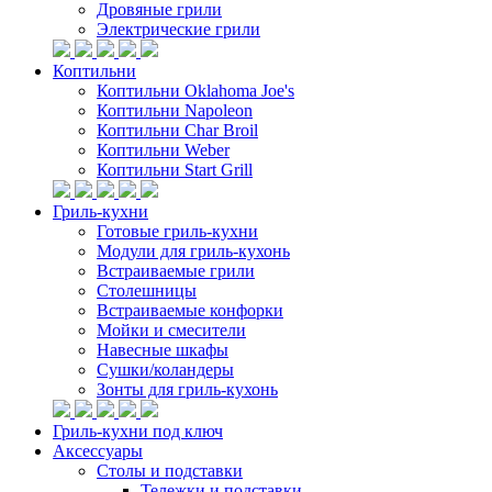
Дровяные грили
Электрические грили
Коптильни
Коптильни Oklahoma Joe's
Коптильни Napoleon
Коптильни Char Broil
Коптильни Weber
Коптильни Start Grill
Гриль-кухни
Готовые гриль-кухни
Модули для гриль-кухонь
Встраиваемые грили
Столешницы
Встраиваемые конфорки
Мойки и смесители
Навесные шкафы
Сушки/коландеры
Зонты для гриль-кухонь
Гриль-кухни под ключ
Аксессуары
Столы и подставки
Тележки и подставки