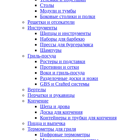
Столы
Модули и тумбы
Боковые столики и полки
Решетки и отсекатели
Инструменты
Щипцы и инструменты
Наборы для барбекю
Прессы для бургера/мяса
Шампуры
Гриль-посуда
Ростеры и подставки
Противни и сетки
Воки и гриль-посуда
Разделочные доски и ножи
GBS и Crafted системы
Вертелы
Перчатки и рукавицы
Копчение
Щепа и дрова
Доска для копчения
Контейнеры и трубки для копчения
Пицца и выпечка
Термометры для гриля
Цифровые термометры