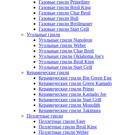
Газовые грили Primeliner
Газовые грили Broil King
Газовые грили Char Broil
Газовые грили Bull
Газовые грили Broilmaster
Газовые грили Start Grill
Угольные грили
Угольные грили Napoleon
Угольные грили Weber
Угольные грили Char Broil
Угольные грили Oklahoma Joe's
Угольные грили Broil King
Угольные грили Start Grill
Керамические грили
Керамические грили Big Green Egg
Керамические грили Green Kamado
Керамические грили Primo
Керамические грили Kamado Joe
Керамические грили Start Grill
Керамические грили Monolith
Керамические грили Takimura
Пеллетные грили
Пеллетные грили Eger
Пеллетные грили Broil King
Пеллетные грили Weber