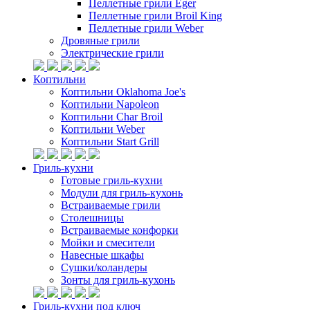
Пеллетные грили Eger
Пеллетные грили Broil King
Пеллетные грили Weber
Дровяные грили
Электрические грили
Коптильни
Коптильни Oklahoma Joe's
Коптильни Napoleon
Коптильни Char Broil
Коптильни Weber
Коптильни Start Grill
Гриль-кухни
Готовые гриль-кухни
Модули для гриль-кухонь
Встраиваемые грили
Столешницы
Встраиваемые конфорки
Мойки и смесители
Навесные шкафы
Сушки/коландеры
Зонты для гриль-кухонь
Гриль-кухни под ключ