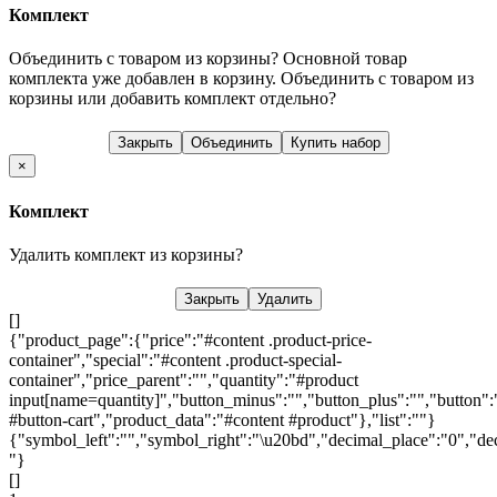
Комплект
Объединить с товаром из корзины?
Основной товар
комплекта уже добавлен в корзину. Объединить с товаром из
корзины или добавить комплект отдельно?
Закрыть
Объединить
Купить набор
×
Комплект
Удалить комплект из корзины?
Закрыть
Удалить
[]
{"product_page":{"price":"#content .product-price-
container","special":"#content .product-special-
container","price_parent":"","quantity":"#product
input[name=quantity]","button_minus":"","button_plus":"","button":
#button-cart","product_data":"#content #product"},"list":""}
{"symbol_left":"","symbol_right":"\u20bd","decimal_place":"0","dec
"}
[]