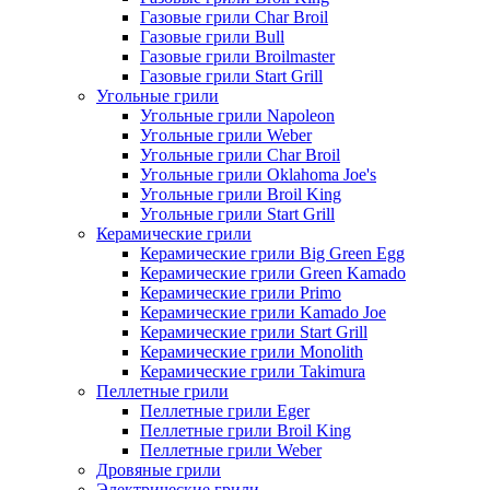
Газовые грили Char Broil
Газовые грили Bull
Газовые грили Broilmaster
Газовые грили Start Grill
Угольные грили
Угольные грили Napoleon
Угольные грили Weber
Угольные грили Char Broil
Угольные грили Oklahoma Joe's
Угольные грили Broil King
Угольные грили Start Grill
Керамические грили
Керамические грили Big Green Egg
Керамические грили Green Kamado
Керамические грили Primo
Керамические грили Kamado Joe
Керамические грили Start Grill
Керамические грили Monolith
Керамические грили Takimura
Пеллетные грили
Пеллетные грили Eger
Пеллетные грили Broil King
Пеллетные грили Weber
Дровяные грили
Электрические грили