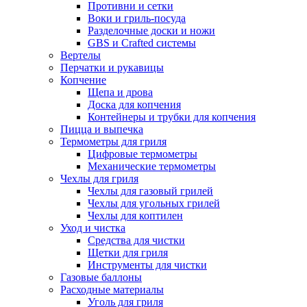
Противни и сетки
Воки и гриль-посуда
Разделочные доски и ножи
GBS и Crafted системы
Вертелы
Перчатки и рукавицы
Копчение
Щепа и дрова
Доска для копчения
Контейнеры и трубки для копчения
Пицца и выпечка
Термометры для гриля
Цифровые термометры
Механические термометры
Чехлы для гриля
Чехлы для газовый грилей
Чехлы для угольных грилей
Чехлы для коптилен
Уход и чистка
Средства для чистки
Щетки для гриля
Инструменты для чистки
Газовые баллоны
Расходные материалы
Уголь для гриля