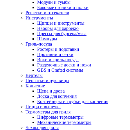
Модули и тумбы
Боковые столики и полки
Решетки и отсекатели
Инструменты
Щипцы и инструменты
Наборы для барбекю
Прессы для бургера/мяса
Шампуры
Гриль-посуда
Ростеры и подставки
Противни и сетки
Воки и гриль-посуда
Разделочные доски и ножи
GBS и Crafted системы
Вертелы
Перчатки и рукавицы
Копчение
Щепа и дрова
Доска для копчения
Контейнеры и трубки для копчения
Пицца и выпечка
Термометры для гриля
Цифровые термометры
Механические термометры
Чехлы для гриля