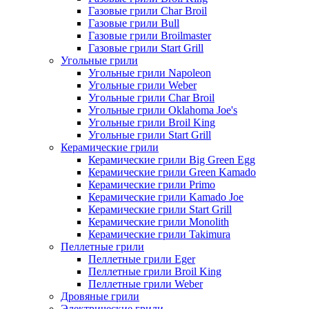
Газовые грили Char Broil
Газовые грили Bull
Газовые грили Broilmaster
Газовые грили Start Grill
Угольные грили
Угольные грили Napoleon
Угольные грили Weber
Угольные грили Char Broil
Угольные грили Oklahoma Joe's
Угольные грили Broil King
Угольные грили Start Grill
Керамические грили
Керамические грили Big Green Egg
Керамические грили Green Kamado
Керамические грили Primo
Керамические грили Kamado Joe
Керамические грили Start Grill
Керамические грили Monolith
Керамические грили Takimura
Пеллетные грили
Пеллетные грили Eger
Пеллетные грили Broil King
Пеллетные грили Weber
Дровяные грили
Электрические грили