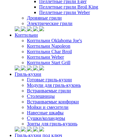
Пеллетные грили Eger
Пеллетные грили Broil King
Пеллетные грили Weber
Дровяные грили
Электрические грили
Коптильни
Коптильни Oklahoma Joe's
Коптильни Napoleon
Коптильни Char Broil
Коптильни Weber
Коптильни Start Grill
Гриль-кухни
Готовые гриль-кухни
Модули для гриль-кухонь
Встраиваемые грили
Столешницы
Встраиваемые конфорки
Мойки и смесители
Навесные шкафы
Сушки/коландеры
Зонты для гриль-кухонь
Гриль-кухни под ключ