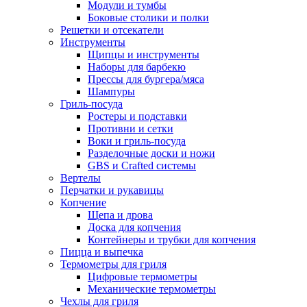
Модули и тумбы
Боковые столики и полки
Решетки и отсекатели
Инструменты
Щипцы и инструменты
Наборы для барбекю
Прессы для бургера/мяса
Шампуры
Гриль-посуда
Ростеры и подставки
Противни и сетки
Воки и гриль-посуда
Разделочные доски и ножи
GBS и Crafted системы
Вертелы
Перчатки и рукавицы
Копчение
Щепа и дрова
Доска для копчения
Контейнеры и трубки для копчения
Пицца и выпечка
Термометры для гриля
Цифровые термометры
Механические термометры
Чехлы для гриля