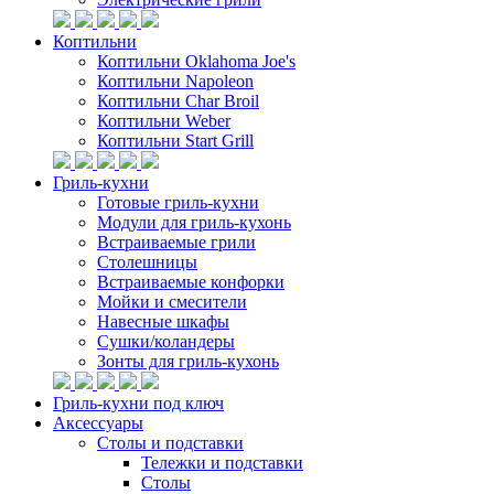
Коптильни
Коптильни Oklahoma Joe's
Коптильни Napoleon
Коптильни Char Broil
Коптильни Weber
Коптильни Start Grill
Гриль-кухни
Готовые гриль-кухни
Модули для гриль-кухонь
Встраиваемые грили
Столешницы
Встраиваемые конфорки
Мойки и смесители
Навесные шкафы
Сушки/коландеры
Зонты для гриль-кухонь
Гриль-кухни под ключ
Аксессуары
Столы и подставки
Тележки и подставки
Столы