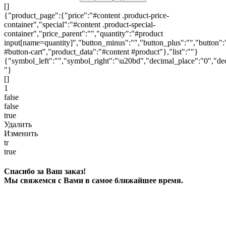
[]
{"product_page":{"price":"#content .product-price-
container","special":"#content .product-special-
container","price_parent":"","quantity":"#product
input[name=quantity]","button_minus":"","button_plus":"","button":
#button-cart","product_data":"#content #product"},"list":""}
{"symbol_left":"","symbol_right":"\u20bd","decimal_place":"0","dec
"}
[]
1
false
false
true
Удалить
Изменить
tr
true
Спасибо за Ваш заказ!
Мы свяжемся с Вами в самое ближайшее время.