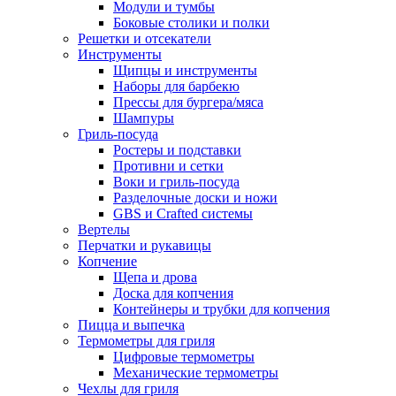
Модули и тумбы
Боковые столики и полки
Решетки и отсекатели
Инструменты
Щипцы и инструменты
Наборы для барбекю
Прессы для бургера/мяса
Шампуры
Гриль-посуда
Ростеры и подставки
Противни и сетки
Воки и гриль-посуда
Разделочные доски и ножи
GBS и Crafted системы
Вертелы
Перчатки и рукавицы
Копчение
Щепа и дрова
Доска для копчения
Контейнеры и трубки для копчения
Пицца и выпечка
Термометры для гриля
Цифровые термометры
Механические термометры
Чехлы для гриля