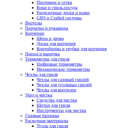
Противни и сетки
Воки и гриль-посуда
Разделочные доски и ножи
GBS и Crafted системы
Вертелы
Перчатки и рукавицы
Копчение
Щепа и дрова
Доска для копчения
Контейнеры и трубки для копчения
Пицца и выпечка
Термометры для гриля
Цифровые термометры
Механические термометры
Чехлы для гриля
Чехлы для газовый грилей
Чехлы для угольных грилей
Чехлы для коптилен
Уход и чистка
Средства для чистки
Щетки для гриля
Инструменты для чистки
Газовые баллоны
Расходные материалы
Уголь для гриля