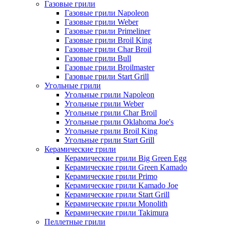
Газовые грили
Газовые грили Napoleon
Газовые грили Weber
Газовые грили Primeliner
Газовые грили Broil King
Газовые грили Char Broil
Газовые грили Bull
Газовые грили Broilmaster
Газовые грили Start Grill
Угольные грили
Угольные грили Napoleon
Угольные грили Weber
Угольные грили Char Broil
Угольные грили Oklahoma Joe's
Угольные грили Broil King
Угольные грили Start Grill
Керамические грили
Керамические грили Big Green Egg
Керамические грили Green Kamado
Керамические грили Primo
Керамические грили Kamado Joe
Керамические грили Start Grill
Керамические грили Monolith
Керамические грили Takimura
Пеллетные грили