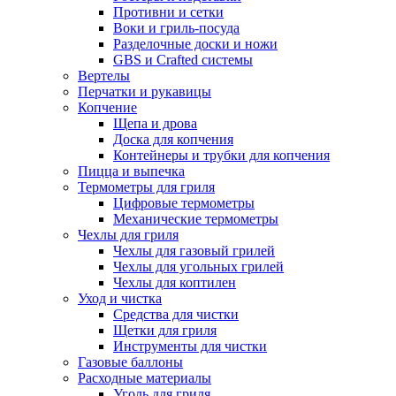
Противни и сетки
Воки и гриль-посуда
Разделочные доски и ножи
GBS и Crafted системы
Вертелы
Перчатки и рукавицы
Копчение
Щепа и дрова
Доска для копчения
Контейнеры и трубки для копчения
Пицца и выпечка
Термометры для гриля
Цифровые термометры
Механические термометры
Чехлы для гриля
Чехлы для газовый грилей
Чехлы для угольных грилей
Чехлы для коптилен
Уход и чистка
Средства для чистки
Щетки для гриля
Инструменты для чистки
Газовые баллоны
Расходные материалы
Уголь для гриля