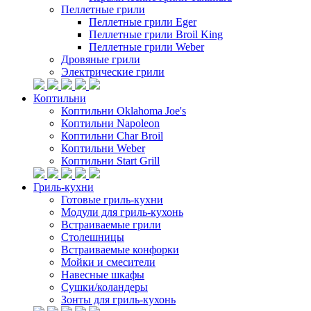
Пеллетные грили
Пеллетные грили Eger
Пеллетные грили Broil King
Пеллетные грили Weber
Дровяные грили
Электрические грили
Коптильни
Коптильни Oklahoma Joe's
Коптильни Napoleon
Коптильни Char Broil
Коптильни Weber
Коптильни Start Grill
Гриль-кухни
Готовые гриль-кухни
Модули для гриль-кухонь
Встраиваемые грили
Столешницы
Встраиваемые конфорки
Мойки и смесители
Навесные шкафы
Сушки/коландеры
Зонты для гриль-кухонь