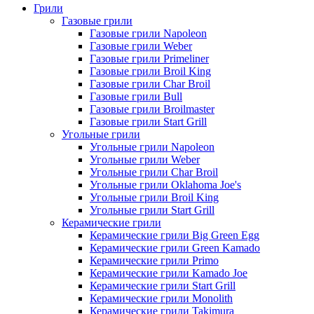
Грили
Газовые грили
Газовые грили Napoleon
Газовые грили Weber
Газовые грили Primeliner
Газовые грили Broil King
Газовые грили Char Broil
Газовые грили Bull
Газовые грили Broilmaster
Газовые грили Start Grill
Угольные грили
Угольные грили Napoleon
Угольные грили Weber
Угольные грили Char Broil
Угольные грили Oklahoma Joe's
Угольные грили Broil King
Угольные грили Start Grill
Керамические грили
Керамические грили Big Green Egg
Керамические грили Green Kamado
Керамические грили Primo
Керамические грили Kamado Joe
Керамические грили Start Grill
Керамические грили Monolith
Керамические грили Takimura