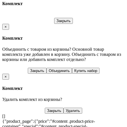
Комплект
Закрыть
×
Комплект
Объединить с товаром из корзины?
Основной товар
комплекта уже добавлен в корзину. Объединить с товаром из
корзины или добавить комплект отдельно?
Закрыть
Объединить
Купить набор
×
Комплект
Удалить комплект из корзины?
Закрыть
Удалить
[]
{"product_page":{"price":"#content .product-price-
container","special":"#content .product-special-