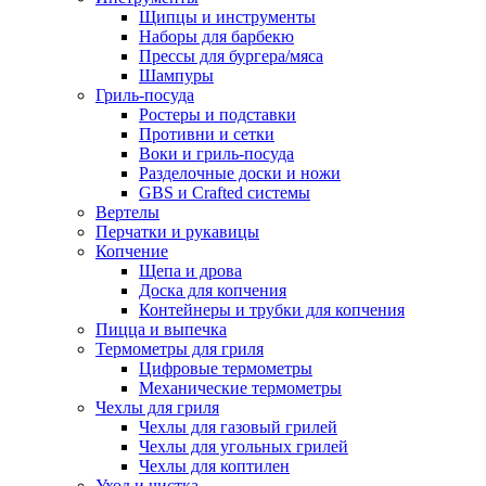
Щипцы и инструменты
Наборы для барбекю
Прессы для бургера/мяса
Шампуры
Гриль-посуда
Ростеры и подставки
Противни и сетки
Воки и гриль-посуда
Разделочные доски и ножи
GBS и Crafted системы
Вертелы
Перчатки и рукавицы
Копчение
Щепа и дрова
Доска для копчения
Контейнеры и трубки для копчения
Пицца и выпечка
Термометры для гриля
Цифровые термометры
Механические термометры
Чехлы для гриля
Чехлы для газовый грилей
Чехлы для угольных грилей
Чехлы для коптилен
Уход и чистка