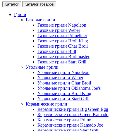
Каталог
Каталог товаров
Грили
Газовые грили
Газовые грили Napoleon
Газовые грили Weber
Газовые грили Primeliner
Газовые грили Broil King
Газовые грили Char Broil
Газовые грили Bull
Газовые грили Broilmaster
Газовые грили Start Grill
Угольные грили
Угольные грили Napoleon
Угольные грили Weber
Угольные грили Char Broil
Угольные грили Oklahoma Joe's
Угольные грили Broil King
Угольные грили Start Grill
Керамические грили
Керамические грили Big Green Egg
Керамические грили Green Kamado
Керамические грили Primo
Керамические грили Kamado Joe
Керамические грили Start Grill