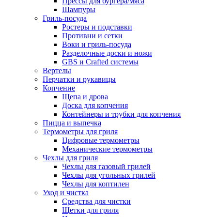
Прессы для бургера/мяса
Шампуры
Гриль-посуда
Ростеры и подставки
Противни и сетки
Воки и гриль-посуда
Разделочные доски и ножи
GBS и Crafted системы
Вертелы
Перчатки и рукавицы
Копчение
Щепа и дрова
Доска для копчения
Контейнеры и трубки для копчения
Пицца и выпечка
Термометры для гриля
Цифровые термометры
Механические термометры
Чехлы для гриля
Чехлы для газовый грилей
Чехлы для угольных грилей
Чехлы для коптилен
Уход и чистка
Средства для чистки
Щетки для гриля