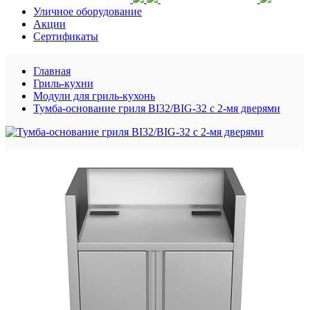
Уличное оборудование
Акции
Сертификаты
Главная
Гриль-кухни
Модули для гриль-кухонь
Тумба-основание гриля BI32/BIG-32 с 2-мя дверями