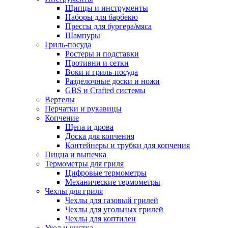
Щипцы и инструменты
Наборы для барбекю
Прессы для бургера/мяса
Шампуры
Гриль-посуда
Ростеры и подставки
Противни и сетки
Воки и гриль-посуда
Разделочные доски и ножи
GBS и Crafted системы
Вертелы
Перчатки и рукавицы
Копчение
Щепа и дрова
Доска для копчения
Контейнеры и трубки для копчения
Пицца и выпечка
Термометры для гриля
Цифровые термометры
Механические термометры
Чехлы для гриля
Чехлы для газовый грилей
Чехлы для угольных грилей
Чехлы для коптилен
Уход и чистка