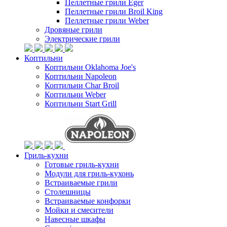
Пеллетные грили Eger
Пеллетные грили Broil King
Пеллетные грили Weber
Дровяные грили
Электрические грили
Коптильни
Коптильни Oklahoma Joe's
Коптильни Napoleon
Коптильни Char Broil
Коптильни Weber
Коптильни Start Grill
Гриль-кухни
Готовые гриль-кухни
Модули для гриль-кухонь
Встраиваемые грили
Столешницы
Встраиваемые конфорки
Мойки и смесители
Навесные шкафы