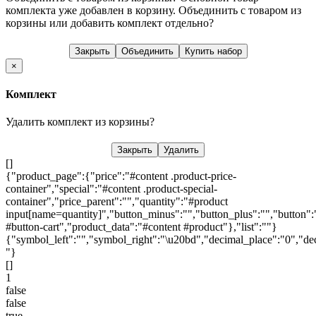
комплекта уже добавлен в корзину. Объединить с товаром из
корзины или добавить комплект отдельно?
Закрыть
Объединить
Купить набор
×
Комплект
Удалить комплект из корзины?
Закрыть
Удалить
[]
{"product_page":{"price":"#content .product-price-
container","special":"#content .product-special-
container","price_parent":"","quantity":"#product
input[name=quantity]","button_minus":"","button_plus":"","button":
#button-cart","product_data":"#content #product"},"list":""}
{"symbol_left":"","symbol_right":"\u20bd","decimal_place":"0","dec
"}
[]
1
false
false
true