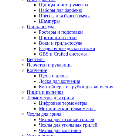
Щипцы и инструменты
Наборы для барбекю
Прессы для бургера/мяса
Шампуры
Гриль-посуда
Ростеры и подставки
Противни и сетки
Воки и гриль-посуда
Разделочные доски и ножи
GBS и Crafted системы
Вертелы
Перчатки и рукавицы
Копчение
Щепа и дрова
Доска для копчения
Контейнеры и трубки для копчения
Пицца и выпечка
Термометры для гриля
Цифровые термометры
Механические термометры
Чехлы для гриля
Чехлы для газовый грилей
Чехлы для угольных грилей
Чехлы для коптилен
Уход и чистка