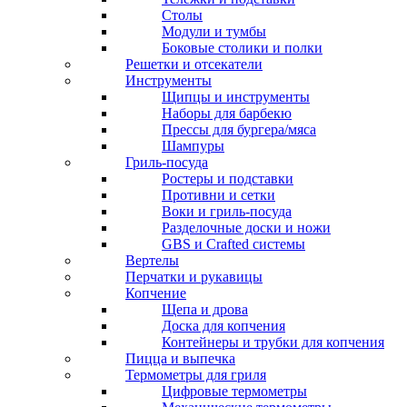
Столы
Модули и тумбы
Боковые столики и полки
Решетки и отсекатели
Инструменты
Щипцы и инструменты
Наборы для барбекю
Прессы для бургера/мяса
Шампуры
Гриль-посуда
Ростеры и подставки
Противни и сетки
Воки и гриль-посуда
Разделочные доски и ножи
GBS и Crafted системы
Вертелы
Перчатки и рукавицы
Копчение
Щепа и дрова
Доска для копчения
Контейнеры и трубки для копчения
Пицца и выпечка
Термометры для гриля
Цифровые термометры