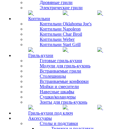
Дровяные грили
Электрические грили
Коптильни
Коптильни Oklahoma Joe's
Коптильни Napoleon
Коптильни Char Broil
Коптильни Weber
Коптильни Start Grill
Гриль-кухни
Готовые гриль-кухни
Модули для гриль-кухонь
Встраиваемые грили
Столешницы
Встраиваемые конфорки
Мойки и смесители
Навесные шкафы
Сушки/коландеры
Зонты для гриль-кухонь
Гриль-кухни под ключ
Аксессуары
Столы и подставки
Тележки и подставки