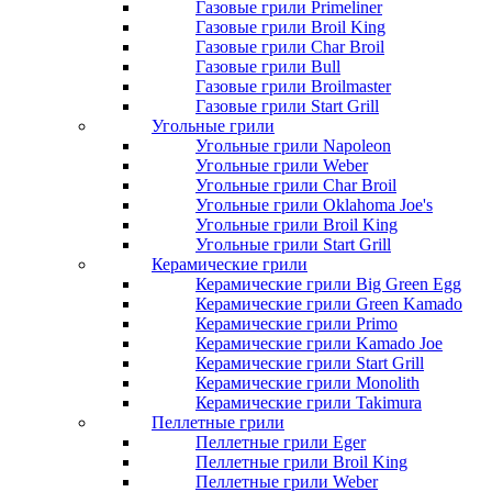
Газовые грили Primeliner
Газовые грили Broil King
Газовые грили Char Broil
Газовые грили Bull
Газовые грили Broilmaster
Газовые грили Start Grill
Угольные грили
Угольные грили Napoleon
Угольные грили Weber
Угольные грили Char Broil
Угольные грили Oklahoma Joe's
Угольные грили Broil King
Угольные грили Start Grill
Керамические грили
Керамические грили Big Green Egg
Керамические грили Green Kamado
Керамические грили Primo
Керамические грили Kamado Joe
Керамические грили Start Grill
Керамические грили Monolith
Керамические грили Takimura
Пеллетные грили
Пеллетные грили Eger
Пеллетные грили Broil King
Пеллетные грили Weber