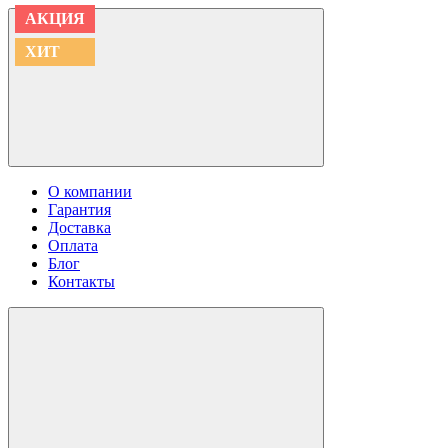
АКЦИЯ
АКЦИЯ
АКЦИЯ
АКЦИЯ
АКЦИЯ
АКЦИЯ
АКЦИЯ
АКЦИЯ
АКЦИЯ
ХИТ
ХИТ
ХИТ
О компании
Гарантия
Доставка
Оплата
Блог
Контакты