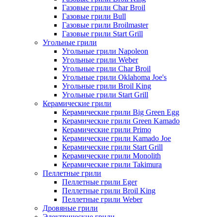
Газовые грили Char Broil
Газовые грили Bull
Газовые грили Broilmaster
Газовые грили Start Grill
Угольные грили
Угольные грили Napoleon
Угольные грили Weber
Угольные грили Char Broil
Угольные грили Oklahoma Joe's
Угольные грили Broil King
Угольные грили Start Grill
Керамические грили
Керамические грили Big Green Egg
Керамические грили Green Kamado
Керамические грили Primo
Керамические грили Kamado Joe
Керамические грили Start Grill
Керамические грили Monolith
Керамические грили Takimura
Пеллетные грили
Пеллетные грили Eger
Пеллетные грили Broil King
Пеллетные грили Weber
Дровяные грили
Электрические грили