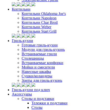
Коптильни
Коптильни Oklahoma Joe's
Коптильни Napoleon
Коптильни Char Broil
Коптильни Weber
Коптильни Start Grill
Гриль-кухни
Готовые гриль-кухни
Модули для гриль-кухонь
Встраиваемые грили
Столешницы
Встраиваемые конфорки
Мойки и смесители
Навесные шкафы
Сушки/коландеры
Зонты для гриль-кухонь
Гриль-кухни под ключ
Аксессуары
Столы и подставки
Тележки и подставки
Столы