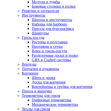
Модули и тумбы
Боковые столики и полки
Решетки и отсекатели
Инструменты
Щипцы и инструменты
Наборы для барбекю
Прессы для бургера/мяса
Шампуры
Гриль-посуда
Ростеры и подставки
Противни и сетки
Воки и гриль-посуда
Разделочные доски и ножи
GBS и Crafted системы
Вертелы
Перчатки и рукавицы
Копчение
Щепа и дрова
Доска для копчения
Контейнеры и трубки для копчения
Пицца и выпечка
Термометры для гриля
Цифровые термометры
Механические термометры
Чехлы для гриля