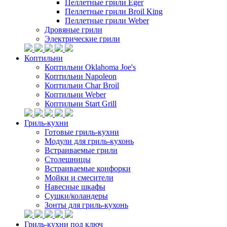
Пеллетные грили Eger
Пеллетные грили Broil King
Пеллетные грили Weber
Дровяные грили
Электрические грили
Коптильни
Коптильни Oklahoma Joe's
Коптильни Napoleon
Коптильни Char Broil
Коптильни Weber
Коптильни Start Grill
Гриль-кухни
Готовые гриль-кухни
Модули для гриль-кухонь
Встраиваемые грили
Столешницы
Встраиваемые конфорки
Мойки и смесители
Навесные шкафы
Сушки/коландеры
Зонты для гриль-кухонь
Гриль-кухни под ключ